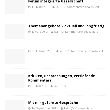
Forum integrierte Gesellschaft
19. März 2013
kai
Kommentare deaktiviert
Themenangebote – aktuell und langfristig
1. März 2013
kai
Kommentare deaktiviert
28. Februar 2013
kai
Kommentare deaktiviert
Kritiken, Besprechungen, vertiefende
Kommentare
23. Mai 2012
kai
0
Mit mir geführte Gespräche
14. September 2011
kai
Kommentare