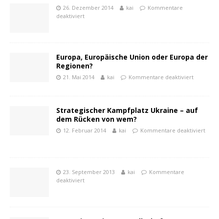
26. Dezember 2014
kai
Kommentare
deaktiviert
Europa, Europäische Union oder Europa der
Regionen?
21. Mai 2014
kai
Kommentare deaktiviert
Strategischer Kampfplatz Ukraine – auf
dem Rücken von wem?
12. Februar 2014
kai
Kommentare deaktiviert
23. September 2013
kai
Kommentare
deaktiviert