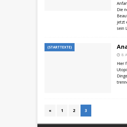
Anfan
Die n
Beauf
jetzt
sein 
Ana
(STARTTEXTE)
8. 
Hier 
Utopi
Dinge
trenn
«
1
2
3