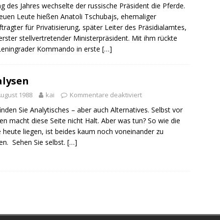
g des Jahres wechselte der russische Präsident die Pferde.
euen Leute hießen Anatoli Tschubajs, ehemaliger
tragter für Privatisierung, später Leiter des Präsidialamtes,
 erster stellvertretender Ministerpräsident. Mit ihm rückte
Leningrader Kommando in erste
[…]
lysen
August 1988
kai
Kommentare deaktiviert
finden Sie Analytisches – aber auch Alternatives. Selbst vor
en macht diese Seite nicht Halt. Aber was tun? So wie die
 heute liegen, ist beides kaum noch voneinander zu
en. Sehen Sie selbst.
[…]