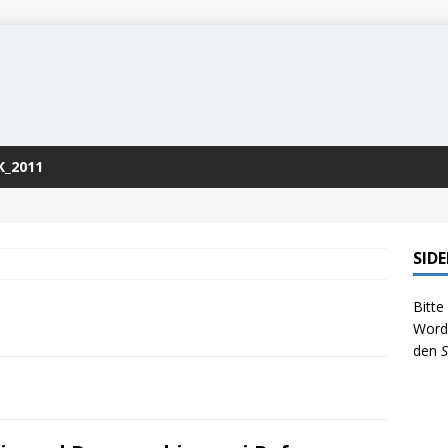
K_2011
SID
Bitte
WordP
den
S