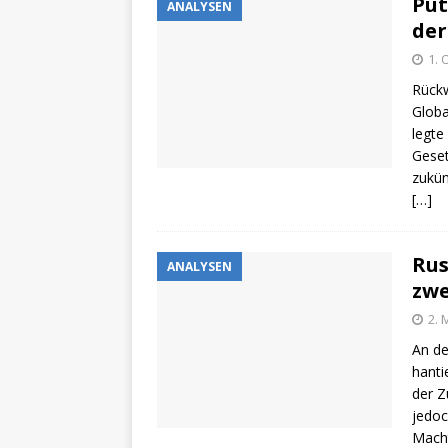
Put
ANALYSEN
der
1. 
Rückw
Globa
legte
Geset
zukün
[…]
Rus
ANALYSEN
zwe
2. 
An de
hanti
der Z
jedoc
Mach