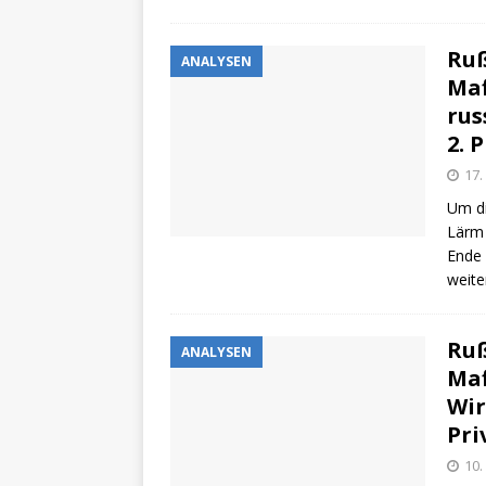
Ruß
ANALYSEN
Maf
rus
2. 
17.
Um di
Lärm 
Ende 
weite
Ruß
ANALYSEN
Maf
Wir
Pri
10