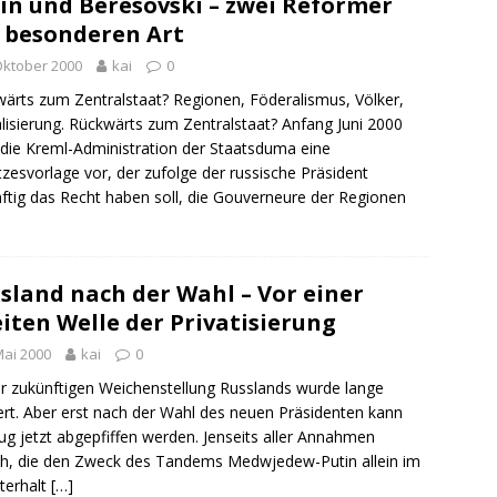
in und Beresovski – zwei Reformer
 besonderen Art
Oktober 2000
kai
0
ärts zum Zentralstaat? Regionen, Föderalismus, Völker,
lisierung. Rückwärts zum Zentralstaat? Anfang Juni 2000
 die Kreml-Administration der Staatsduma eine
zesvorlage vor, der zufolge der russische Präsident
ftig das Recht haben soll, die Gouverneure der Regionen
sland nach der Wahl – Vor einer
iten Welle der Privatisierung
Mai 2000
kai
0
r zukünftigen Weichenstellung Russlands wurde lange
ert. Aber erst nach der Wahl des neuen Präsidenten kann
ug jetzt abgepfiffen werden. Jenseits aller Annahmen
h, die den Zweck des Tandems Medwjedew-Putin allein im
terhalt
[…]