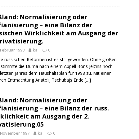
land: Normalisierung oder
ianisierung – eine Bilanz der
sischen Wirklichkeit am Ausgang der
Privatisierung.
 Februar 1998
kai
0
e russischen Reformen ist es still geworden. Ohne großen
stimmte die Duma nach einem Appell Boris Jelzins noch
letzten Jahres dem Haushaltsplan für 1998 zu. Mit einer
ren Entmachtung Anatolij Tschubajs Ende
[…]
land: Normalisierung oder
ianisierung – eine Bilanz der russ.
klichkeit am Ausgang der 2.
vatisierung.05
. November 1997
kai
0