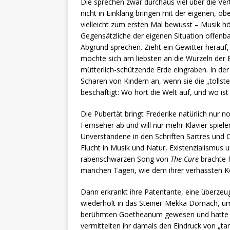
Die sprechen zwar durchaus viel über die Ver
nicht in Einklang bringen mit der eigenen, obe
vielleicht zum ersten Mal bewusst – Musik hör
Gegensätzliche der eigenen Situation offenb
Abgrund sprechen. Zieht ein Gewitter herauf, 
möchte sich am liebsten an die Wurzeln der
mütterlich-schützende Erde eingraben. In der
Scharen von Kindern an, wenn sie die „tollst
beschäftigt: Wo hört die Welt auf, und wo ist
Die Pubertät bringt Frederike natürlich nur n
Fernseher ab und will nur mehr Klavier spiel
Unverstandene in den Schriften Sartres und 
Flucht in Musik und Natur, Existenzialismus 
rabenschwarzen Song von
The Cure
brachte F
manchen Tagen, wie dem ihrer verhassten Konf
Dann erkrankt ihre Patentante, eine überzeugt
wiederholt in das Steiner-Mekka Dornach, um 
berühmten Goetheanum gewesen und hatte ei
vermittelten ihr damals den Eindruck von „ta