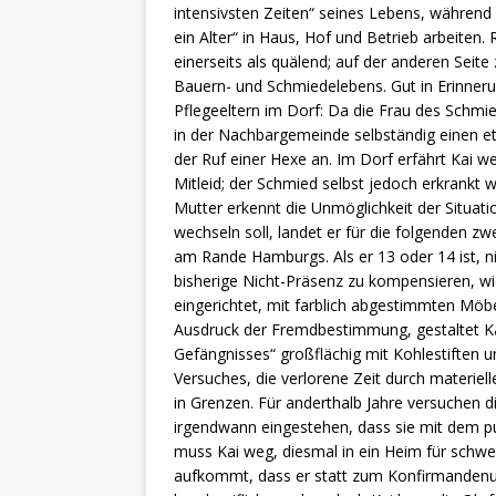
intensivsten Zeiten“ seines Lebens, während 
ein Alter“ in Haus, Hof und Betrieb arbeiten
einerseits als quälend; auf der anderen Seite
Bauern- und Schmiedelebens. Gut in Erinneru
Pflegeeltern im Dorf: Da die Frau des Schmi
in der Nachbargemeinde selbständig einen e
der Ruf einer Hexe an. Im Dorf erfährt Kai 
Mitleid; der Schmied selbst jedoch erkrank
Mutter erkennt die Unmöglichkeit der Situati
wechseln soll, landet er für die folgenden zw
am Rande Hamburgs. Als er 13 oder 14 ist, nim
bisherige Nicht-Präsenz zu kompensieren, wie
eingerichtet, mit farblich abgestimmten Möb
Ausdruck der Fremdbestimmung, gestaltet Ka
Gefängnisses“ großflächig mit Kohlestiften um
Versuches, die verlorene Zeit durch materie
in Grenzen. Für anderthalb Jahre versuchen
irgendwann eingestehen, dass sie mit dem p
muss Kai weg, diesmal in ein Heim für schwer
aufkommt, dass er statt zum Konfirmandenunt