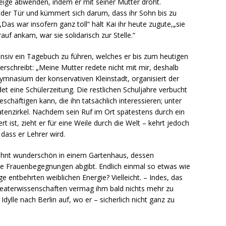
feige abwenden, indem er mit seiner Mutter droht.
 der Tür und kümmert sich darum, dass ihr Sohn bis zu
as war insofern ganz toll“ hält Kai ihr heute zugute,„sie
uf ankam, war sie solidarisch zur Stelle.“
ensiv ein Tagebuch zu führen, welches er bis zum heutigen
rschreibt: „Meine Mutter redete nicht mit mir, deshalb
ymnasium der konservativen Kleinstadt, organisiert der
t eine Schülerzeitung. Die restlichen Schuljahre verbucht
schäftigen kann, die ihn tatsächlich interessieren; unter
tenzirkel. Nachdem sein Ruf im Ort spätestens durch ein
t ist, zieht er für eine Weile durch die Welt – kehrt jedoch
 dass er Lehrer wird.
 wohnt wunderschön in einem Gartenhaus, dessen
e Frauenbegegnungen abgibt. Endlich einmal so etwas wie
e entbehrten weiblichen Energie? Vielleicht. – Indes, das
eaterwissenschaften vermag ihm bald nichts mehr zu
dylle nach Berlin auf, wo er – sicherlich nicht ganz zu