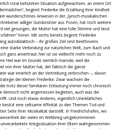
ßerlich total behüteten Situation aufgewachsen, an
einem
Ort
ermädchen“, beginnt Frederike die Erzählung ihrer Kindheit
ein wunderschönes Anwesen in der „lyrisch-musikalischen
rtriebener adliger Gutsbesitzer aus Posen, hat noch weitere
ird viel gesungen, die Mutter hat eine tolle Stimme und lässt
ofahren“ hören. Mit sechs bereits beginnt Frederike
 lang autodidaktisch – ihr großes Ziel sind Beethovens
 eine starke Verbindung zur natürlichen Welt, zum Bach und
h ganz anvertraut; hier ist sie vielleicht mehr noch zu
ßere Heil war im Grunde ziemlich marode, weil die
el von ihrer Mutter hat, der faktisch die ganze
ter war innerlich an der Vertreibung zerbrochen –, davon
rategie der kleinen Frederike. Zwar wachsen die
 die trotz dieser familiären Entlastung immer noch chronisch
ike dennoch nicht angemessen begleiten, auch was die
fft. Und noch etwas Anderes, eigentlich Unerklärliches
e besitzt eine seltsame Affinität zu den Themen Tod und
en Seite ihrer Musikalität darstellt. In Friedrichshafen, wo
 Anwesenheit der vielen im Weltkrieg umgekommenen
ie unverarbeitete Kriegssituation ihrer Eltern wahrgenommen.