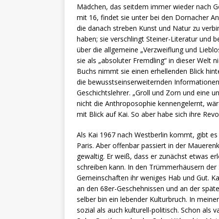
Mädchen, das seitdem immer wieder nach Gel
mit 16, findet sie unter bei den Dornacher 
die danach streben Kunst und Natur zu verbin
haben; sie verschlingt Steiner-Literatur und b
über die allgemeine „Verzweiflung und Lieblos
sie als „absoluter Fremdling“ in dieser Welt
Buchs nimmt sie einen erhellenden Blick hinte
die bewusstseinserweiternden Informationen 
Geschichtslehrer. „Groll und Zorn und eine u
nicht die Anthroposophie kennengelernt, wär
mit Blick auf Kai. So aber habe sich ihre Revo
Als Kai 1967 nach Westberlin kommt, gibt es 
Paris. Aber offenbar passiert in der Mauerenk
gewaltig. Er weiß, dass er zunächst etwas er
schreiben kann. In den Trümmerhäusern der S
Gemeinschaften ihr weniges Hab und Gut. Kai 
an den 68er-Geschehnissen und an der später
selber bin ein lebender Kulturbruch. In meine
sozial als auch kulturell-politisch. Schon als