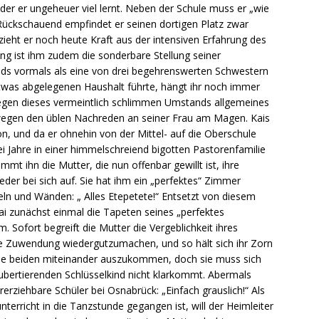
der er ungeheuer viel lernt. Neben der Schule muss er „wie
. Rückschauend empfindet er seinen dortigen Platz zwar
 zieht er noch heute Kraft aus der intensiven Erfahrung des
ng ist ihm zudem die sonderbare Stellung seiner
eds vormals als eine von drei begehrenswerten Schwestern
twas abgelegenen Haushalt führte, hängt ihr noch immer
wegen dieses vermeintlich schlimmen Umstands allgemeines
t wegen den üblen Nachreden an seiner Frau am Magen. Kais
on, und da er ohnehin von der Mittel- auf die Oberschule
ei Jahre in einer himmelschreiend bigotten Pastorenfamilie
mt ihn die Mutter, die nun offenbar gewillt ist, ihre
der bei sich auf. Sie hat ihm ein „perfektes“ Zimmer
eln und Wänden: „ Alles Etepetete!“ Entsetzt von diesem
i zunächst einmal die Tapeten seines „perfektes
. Sofort begreift die Mutter die Vergeblichkeit ihres
lle Zuwendung wiedergutzumachen, und so hält sich ihr Zorn
 die beiden miteinander auszukommen, doch sie muss sich
ubertierenden Schlüsselkind nicht klarkommt. Abermals
erziehbare Schüler bei Osnabrück: „Einfach grauslich!“ Als
erricht in die Tanzstunde gegangen ist, will der Heimleiter