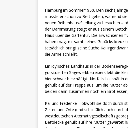
Hamburg im Sommer1950. Den sechsjährigen 
musste er schon zu Bett gehen, während sie
neuen Reihenhaus-Siedlung zu besuchen – abe
der Dämmerung steigt er aus seinem Bettche
Haus über die Gartentür. Die Erwachsenen fra
haben mag, mitsamt seines Gepäcks kreuz un
tatsächlich bringt seine Suche Kai irgendwann
die Arme schließt.
Ein idyllisches Landhaus in der Bodenseeregio
gutsituierten Sägewerkbetreibers lebt die kle
hier schwer beschäftigt. Notfalls bis spät in
gehüllt auf der Treppe aus, um die Mutter a
beiden dann zusammen noch ein Brot essen, h
Kai und Frederike – obwohl sie doch durch st
Zeiten und Orte (und schließlich auch durch 
westdeutschen Alternativgesellschaft) gepräg
Bettdecke gehüllt auf ihre Mutter gewartet h