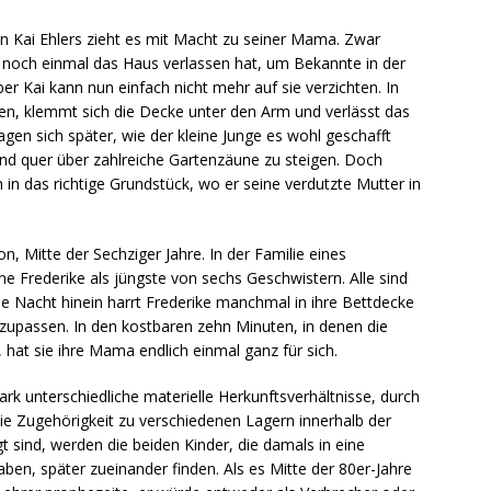
Kai Ehlers zieht es mit Macht zu seiner Mama. Zwar
 noch einmal das Haus verlassen hat, um Bekannte in der
r Kai kann nun einfach nicht mehr auf sie verzichten. In
n, klemmt sich die Decke unter den Arm und verlässt das
gen sich später, wie der kleine Junge es wohl geschafft
d quer über zahlreiche Gartenzäune zu steigen. Doch
 in das richtige Grundstück, wo er seine verdutzte Mutter in
n, Mitte der Sechziger Jahre. In der Familie eines
ine Frederike als jüngste von sechs Geschwistern. Alle sind
 die Nacht hinein harrt Frederike manchmal in ihre Bettdecke
bzupassen. In den kostbaren zehn Minuten, in denen die
at sie ihre Mama endlich einmal ganz für sich.
ark unterschiedliche materielle Herkunftsverhältnisse, durch
die Zugehörigkeit zu verschiedenen Lagern innerhalb der
t sind, werden die beiden Kinder, die damals in eine
aben, später zueinander finden. Als es Mitte der 80er-Jahre