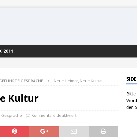
K_2011
SID
 GEFÜHRTE GESPRÄCHE
Neue Heimat, Neue Kultur
Bitte
e Kultur
WordP
den
S
te Gespräche
Kommentare deaktiviert