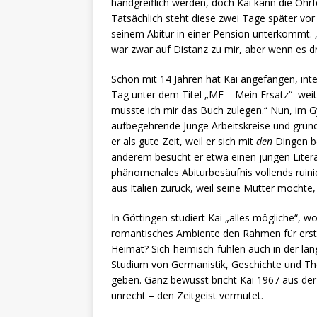
handgreiflich werden, doch Kai kann die Ohr
Tatsächlich steht diese zwei Tage später vor
seinem Abitur in einer Pension unterkommt. „D
war zwar auf Distanz zu mir, aber wenn es dra
Schon mit 14 Jahren hat Kai angefangen, int
Tag unter dem Titel „ME – Mein Ersatz“ weite
musste ich mir das Buch zulegen.“ Nun, im G
aufbegehrende Junge Arbeitskreise und gründe
er als gute Zeit, weil er sich mit
den
Dingen be
anderem besucht er etwa einen jungen Litera
phänomenales Abiturbesäufnis vollends ruinier
aus Italien zurück, weil seine Mutter möchte,
In Göttingen studiert Kai „alles mögliche“,
romantisches Ambiente den Rahmen für erst
Heimat? Sich-heimisch-fühlen auch in der lang
Studium von Germanistik, Geschichte und Th
geben. Ganz bewusst bricht Kai 1967 aus der I
unrecht – den Zeitgeist vermutet.