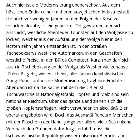
Auch hier ist die Modernisierung unübersehbar. Aus dem
hässlichen Entlein einer mittleren sowjetischen Industriestadt,
die noch vor wenigen Jahren an den Folgen der Krise zu
ersticken drohte, ist ein geputzter Ort geworden, der sich
anschickt, westliche Abenteuer-Touristen auf den Wolgasee zu
locken, welcher aus der Aufstauung der Wolga hier in den
letzten zehn Jahren entstanden ist. In den Straßen
Tscheboksarys westliche Automarken, in den Geschäften
westliche Preise, in den Büros Computer. Kurz, man darf sich
auch in Tscheboksary an der Wolga als Westler wie zuhause
fühlen. Es geht, wie es scheint, alles seinen kapitalistischen
Gang. Putins autoritäre Modernisierung trägt ihre Früchte.
Aber dann ist da die Sache mit dem Bier: Bier ist
Tschuwaschiens Nationalgetränk; Hopfen und Malz sind sein
nationaler Reichtum. Über das ganze Land ziehen sich die
großen Hopfenstaffagen. Nicht verwunderlich also, daß Bier
überall angeboten wird. Doch das Ausmaß! Rundum Menschen
mit der Flasche in der Hand, junge vor allem, viele Betrunkene.
Wer nach den Gründen dafür fragt, erfährt, dass die
tschuwaschische Republik gewissermaßen im Biernotstand