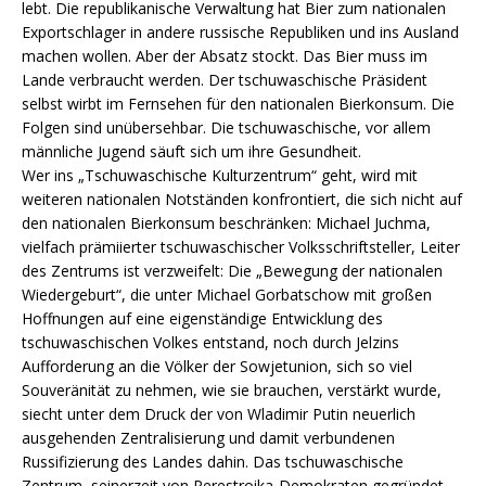
lebt. Die republikanische Verwaltung hat Bier zum nationalen
Exportschlager in andere russische Republiken und ins Ausland
machen wollen. Aber der Absatz stockt. Das Bier muss im
Lande verbraucht werden. Der tschuwaschische Präsident
selbst wirbt im Fernsehen für den nationalen Bierkonsum. Die
Folgen sind unübersehbar. Die tschuwaschische, vor allem
männliche Jugend säuft sich um ihre Gesundheit.
Wer ins „Tschuwaschische Kulturzentrum“ geht, wird mit
weiteren nationalen Notständen konfrontiert, die sich nicht auf
den nationalen Bierkonsum beschränken: Michael Juchma,
vielfach prämiierter tschuwaschischer Volksschriftsteller, Leiter
des Zentrums ist verzweifelt: Die „Bewegung der nationalen
Wiedergeburt“, die unter Michael Gorbatschow mit großen
Hoffnungen auf eine eigenständige Entwicklung des
tschuwaschischen Volkes entstand, noch durch Jelzins
Aufforderung an die Völker der Sowjetunion, sich so viel
Souveränität zu nehmen, wie sie brauchen, verstärkt wurde,
siecht unter dem Druck der von Wladimir Putin neuerlich
ausgehenden Zentralisierung und damit verbundenen
Russifizierung des Landes dahin. Das tschuwaschische
Zentrum, seinerzeit von Perestroika-Demokraten gegründet,