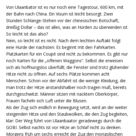
Von Ulaanbator ist es nur noch eine Tagestour, 600 km, mit
der Bahn nach China. Ein Visum ist leicht besorgt: Zwei
Stunden Schlange-Stehen vor der chinesischen Botschaft,
dreißig Dollar – das ist alles, was an Hürden zu überwinden ist.
So leicht ist das also?
Nein, so leicht ist es nicht. Nach dem leichten Auftakt folgt
eine Hürde der nächsten: Es beginnt mit den Fahrkarten.
Platzkarten für ein Coupé sind nicht zu bekommen. Es gibt nur
noch Karten für die „offenen Waggons“. Selbst die erweisen
sich als hoffnungslos überfüllt; die Fenster sind trotz glühender
Hitze nicht zu öffnen. Auf sechs Plätze kommen acht
Menschen. Schon vor der Abfahrt ist die wenige Kleidung, die
man trotz der Hitze anstandshalber noch tragen muß, bereits
durchgeschwitzt. Männer sitzen mit nacktem Oberkörper,
Frauen fächeln sich Luft unter die Blusen.
Als der Zug sich endlich in Bewegung setzt, wird an der weiter
steigenden Hitze und den Staubwolken, die den Zug begleiten,
klar: Der Weg führt von Ulaanbaator geradewegs durch die
GOBI. Selbst nachts ist vor Hitze an Schlaf nicht zu denken.
Morgens früh um sechs erreicht der Zug den mongolischen