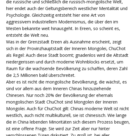
die russische und schließlich die russisch-mongolische Welt,
hier endet auch der Geltungsbereich westlicher Mentalität und
Psychologie. Gleichzeitig entsteht hier eine Art von
aggressivem industriellem Modernismus, die über den im
Westen bekannte weit hinausgeht. In Ereen, so scheint es,
entsteht die Welt neu.
Was in der Grenzstadt Ereen als Ausnahme erscheint, zeigt
sich in der Provinzhauptstadt der Inneren Mongolei, ChuChot
als Regel: Auch diese Stadt boomt; gnadenlos wird die Altstadt
niedergerissen und durch moderne Wohnblocks ersetzt, um
Raum für die wachsende Bevölkerung zu schaffen, deren Zahl
die 2,5 Millionen bald überschreitet.
Aber es ist nicht die mongolische Bevölkerung, die wächst, es
sind vor allem aus dem Inneren Chinas hinzuziehende
Chinesen. Nur noch 20% der Bevölkerung der ehemals
mongolischen Stadt ChuChot sind Mongolen der Inneren
Mongolei. Auch für ChuChot gilt: Chinas moderne Welt ist nicht
westlich, auch nicht multikulturell, sie ist chinesisch. Wie lange
die in China lebenden Minoritäten sich diesem Prozess beugen,
ist eine offene Frage. Sie wird zur Zeit aber nur hinter
verschlossenen Türen diskutiert. Zu groß ist, bei aller