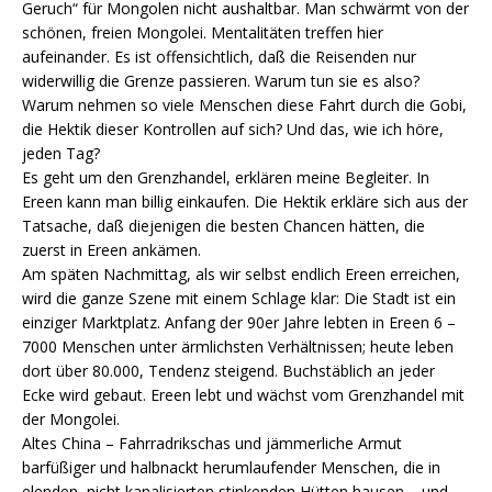
Geruch“ für Mongolen nicht aushaltbar. Man schwärmt von der
schönen, freien Mongolei. Mentalitäten treffen hier
aufeinander. Es ist offensichtlich, daß die Reisenden nur
widerwillig die Grenze passieren. Warum tun sie es also?
Warum nehmen so viele Menschen diese Fahrt durch die Gobi,
die Hektik dieser Kontrollen auf sich? Und das, wie ich höre,
jeden Tag?
Es geht um den Grenzhandel, erklären meine Begleiter. In
Ereen kann man billig einkaufen. Die Hektik erkläre sich aus der
Tatsache, daß diejenigen die besten Chancen hätten, die
zuerst in Ereen ankämen.
Am späten Nachmittag, als wir selbst endlich Ereen erreichen,
wird die ganze Szene mit einem Schlage klar: Die Stadt ist ein
einziger Marktplatz. Anfang der 90er Jahre lebten in Ereen 6 –
7000 Menschen unter ärmlichsten Verhältnissen; heute leben
dort über 80.000, Tendenz steigend. Buchstäblich an jeder
Ecke wird gebaut. Ereen lebt und wächst vom Grenzhandel mit
der Mongolei.
Altes China – Fahrradrikschas und jämmerliche Armut
barfüßiger und halbnackt herumlaufender Menschen, die in
elenden, nicht kanalisierten stinkenden Hütten hausen – und