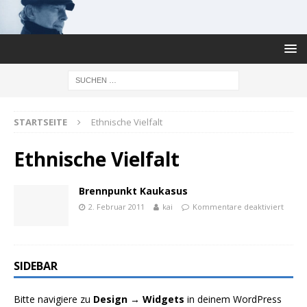
STARTSEITE
Ethnische Vielfalt
Ethnische Vielfalt
Brennpunkt Kaukasus
2. Februar 2011
kai
Kommentare deaktiviert
SIDEBAR
Bitte navigiere zu
Design → Widgets
in deinem WordPress