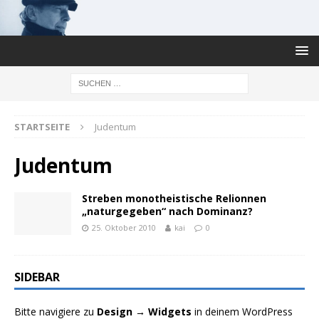
STARTSEITE
Judentum
Judentum
Streben monotheistische Relionnen
„naturgegeben“ nach Dominanz?
25. Oktober 2010
kai
0
SIDEBAR
Bitte navigiere zu
Design → Widgets
in deinem WordPress