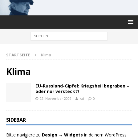
STARTSEITE
Klima
Klima
EU-Russland-Gipfel: Kriegsbeil begraben –
oder nur versteckt?
22. November 2009
kai
0
SIDEBAR
Bitte navigiere zu
Design → Widgets
in deinem WordPress