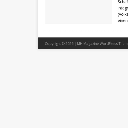
Schaf
integ
(Volk
einen
Copyright © 2026 | MH Magazine WordPress The