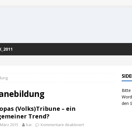
K_2011
SID
dung
Bitte
anebildung
WordP
den
S
opas (Volks)Tribune – ein
gemeiner Trend?
 März 2015
kai
Kommentare deaktiviert