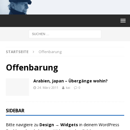
STARTSEITE
Offenbarung
Offenbarung
Arabien, Japan – Übergänge wohin?
24. März 2011
kai
0
SIDEBAR
Bitte navigiere zu
Design → Widgets
in deinem WordPress