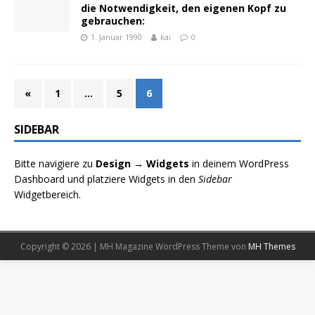
die Notwendigkeit, den eigenen Kopf zu
gebrauchen:
1. Januar 1990
kai
0
«
1
…
5
6
SIDEBAR
Bitte navigiere zu
Design → Widgets
in deinem WordPress
Dashboard und platziere Widgets in den
Sidebar
Widgetbereich.
Copyright © 2026 | MH Magazine WordPress Theme von
MH Themes