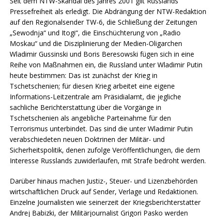
Seit dem NTW-Skandal des Jahres 2001 gilt Russlands
Pressefreiheit als erledigt. Die Abdrängung der NTW-Redaktion
auf den Regionalsender TW-6, die Schließung der Zeitungen
„Sewodnja“ und Itogi“, die Einschüchterung von „Radio
Moskau“ und die Disziplinierung der Medien-Oligarchen
Wladimir Gussinski und Boris Beresowski fügen sich in eine
Reihe von Maßnahmen ein, die Russland unter Wladimir Putin
heute bestimmen: Das ist zunächst der Krieg in
Tschetschenien; für diesen Krieg arbeitet eine eigene
Informations-Leitzentrale am Präsidialamt, die jegliche
sachliche Berichterstattung über die Vorgänge in
Tschetschenien als angebliche Parteinahme für den
Terrorismus unterbindet. Das sind die unter Wladimir Putin
verabschiedeten neuen Doktrinen der Militär- und
Sicherheitspolitik, denen zufolge Veröffentlichungen, die dem
Interesse Russlands zuwiderlaufen, mit Strafe bedroht werden.
Darüber hinaus machen Justiz-, Steuer- und Lizenzbehörden
wirtschaftlichen Druck auf Sender, Verlage und Redaktionen.
Einzelne Journalisten wie seinerzeit der Kriegsberichterstatter
Andrej Babizki, der Militärjournalist Grigori Pasko werden