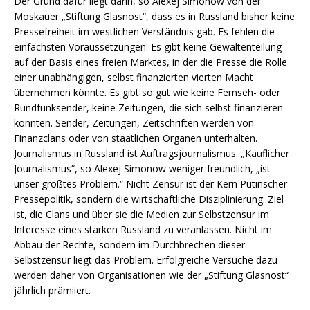
Der Grund dafür liegt darin, so Alexej Simonow von der
Moskauer „Stiftung Glasnost“, dass es in Russland bisher keine
Pressefreiheit im westlichen Verständnis gab. Es fehlen die
einfachsten Voraussetzungen: Es gibt keine Gewaltenteilung
auf der Basis eines freien Marktes, in der die Presse die Rolle
einer unabhängigen, selbst finanzierten vierten Macht
übernehmen könnte. Es gibt so gut wie keine Fernseh- oder
Rundfunksender, keine Zeitungen, die sich selbst finanzieren
könnten. Sender, Zeitungen, Zeitschriften werden von
Finanzclans oder von staatlichen Organen unterhalten.
Journalismus in Russland ist Auftragsjournalismus. „Käuflicher
Journalismus“, so Alexej Simonow weniger freundlich, „ist
unser größtes Problem.“ Nicht Zensur ist der Kern Putinscher
Pressepolitik, sondern die wirtschaftliche Disziplinierung. Ziel
ist, die Clans und über sie die Medien zur Selbstzensur im
Interesse eines starken Russland zu veranlassen. Nicht im
Abbau der Rechte, sondern im Durchbrechen dieser
Selbstzensur liegt das Problem. Erfolgreiche Versuche dazu
werden daher von Organisationen wie der „Stiftung Glasnost“
jährlich prämiiert.