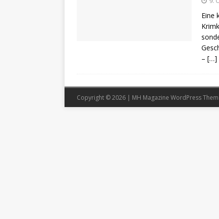
9. 
Eine 
Krimk
sonde
Gesch
–
[…]
Copyright © 2026 | MH Magazine WordPress The