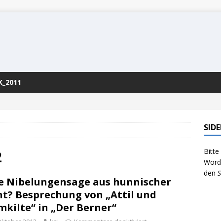
K_2011
SID
Bitte
2
WordP
den
S
e Nibelungensage aus hunnischer
ht? Besprechung von „Attil und
mkilte“ in „Der Berner“