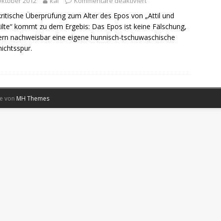
Oktober 2012
kai
Kommentare deaktiviert
kritische Überprüfung zum Alter des Epos von „Attil und
ilte“ kommt zu dem Ergebis: Das Epos ist keine Fälschung,
rn nachweisbar eine eigene hunnisch-tschuwaschische
ichtsspur.
me von
MH Themes