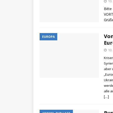
10.
Bitte
VORT
Grüße
Vom
EUROPA
Eur
10.
Krise
Syrien
aber 
„Euro
Ukrai
werde
alle 
[…]
Rus