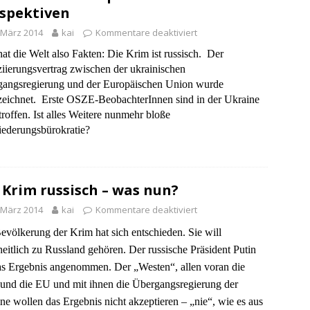
spektiven
 März 2014
kai
Kommentare deaktiviert
at die Welt also Fakten: Die Krim ist russisch. Der
iierungsvertrag zwischen der ukrainischen
angsregierung und der Europäischen Union wurde
zeichnet. Erste OSZE-BeobachterInnen sind in der Ukraine
troffen. Ist alles Weitere nunmehr bloße
iederungsbürokratie?
 Krim russisch – was nun?
 März 2014
kai
Kommentare deaktiviert
evölkerung der Krim hat sich entschieden. Sie will
eitlich zu Russland gehören. Der russische Präsident Putin
as Ergebnis angenommen. Der „Westen“, allen voran die
nd die EU und mit ihnen die Übergangsregierung der
ne wollen das Ergebnis nicht akzeptieren – „nie“, wie es aus