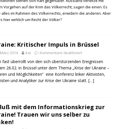
ositionen stehen sich hart gegenüber. Russland verletze mit
m Vorgehen auf der Krim das Völkerrecht, sagen die einen. Es
e alles im Rahmen des Völkerrechts, erwidern die anderen. Aber
s hier wirklich um Recht der Völker?
aine: Kritischer Impuls in Brüssel
 März 2014
kai
Kommentare deaktiviert
 fast überrollt von den sich überstürzenden Ereignissen
am 26.02. in Brüssel unter dem Thema „Krise der Ukraine –
ren und Möglichkeiten“ eine Konferenz linker Aktivisten,
zisten und Analytiker zur Krise der Ukraine statt.
[…]
luß mit dem Informationskrieg zur
aine! Trauen wir uns selber zu
ken!