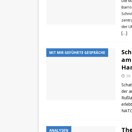
Die M
Barro
Schnö
zentra
der U
[…]
Sch
MIT MIR GEFÜHRTE GESPRÄCHE
am 
Ha
26.
Schat
der a
Rußla
erleb
NAT
The
ANALYSEN