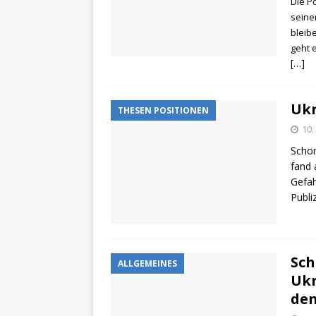
Die P
seine
bleib
geht e
[…]
Ukr
THESEN POSITIONEN
10.
Schon
fand 
Gefah
Publi
Sch
ALLGEMEINES
Ukr
den