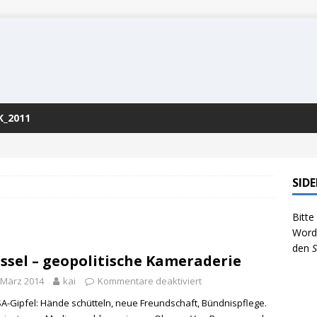
K_2011
SID
Bitte
WordP
den
S
ssel – geopolitische Kameraderie
 März 2014
kai
Kommentare deaktiviert
A-Gipfel: Hände schütteln, neue Freundschaft, Bündnispflege.