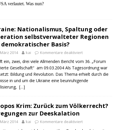
SA verlautet. Was nun?
aine: Nationalismus, Spaltung oder
eration selbstverwalteter Regionen
 demokratischer Basis?
 März 2014
kai
Kommentare deaktiviert
ft ein, zwei, drei viele Allmenden Bericht vom 36. „Forum
rierte Gesellschaft“ am 09.03.2004 Als Tagesordnung war
etzt: Bildung und Revolution. Das Thema erhielt durch die
nisse in und um die Ukraine eine beunruhigende
lisierung,
[…]
opos Krim: Zurück zum Völkerrecht?
egungen zur Deeskalation
 März 2014
kai
Kommentare deaktiviert