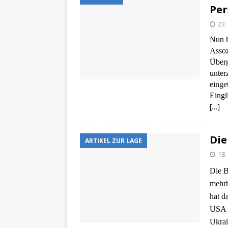
Per
23.
Nun h
Assoz
Überg
unter
einge
Eingl
[…]
Die
ARTIKEL ZUR LAGE
18.
Die B
mehrh
hat d
USA u
Ukrai