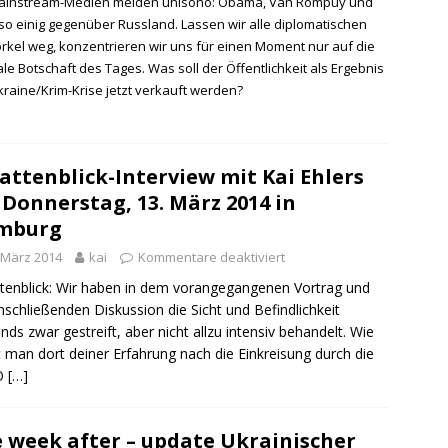
ainstream-Medien melden unisono: Obama, Van Rompuy und
so einig gegenüber Russland. Lassen wir alle diplomatischen
rkel weg, konzentrieren wir uns für einen Moment nur auf die
le Botschaft des Tages. Was soll der Öffentlichkeit als Ergebnis
kraine/Krim-Krise jetzt verkauft werden?
attenblick-Interview mit Kai Ehlers
Donnerstag, 13. März 2014 in
mburg
 März 2014
kai
Kommentare deaktiviert
tenblick: Wir haben in dem vorangegangenen Vortrag und
nschließenden Diskussion die Sicht und Befindlichkeit
nds zwar gestreift, aber nicht allzu intensiv behandelt. Wie
t man dort deiner Erfahrung nach die Einkreisung durch die
O
[…]
 week after – update Ukrainischer