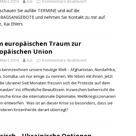
 März 2014
kai
Kommentare deaktiviert
 schauen Sie aufdie TERMINE und auf die
RAGSANGEBOTE und nehmen Sie Kontakt zu mir auf.
, Kai Ehlers
 europäischen Traum zur
opäischen Union
 März 2014
kai
Kommentare deaktiviert
n kennzeichnen unsere heutige Welt – Afghanistan, Nordafrika,
, Somalia, um nur einige zu nennen. Wir leben mit ihnen. Jetzt
die Ukraine! Seit Monaten fressen sich die Proteste auf dem
maidan“ ins öffentliche Bewußtsein. Inzwischen beherrscht die
nische Krise die internationale Diplomatie, Weltkriegsszenarien
n entworfen. Was ist an dieser Krise so besonders, dass sie
anderen Krisenherde derart überragt?
sisch – Ukrainische Optionen