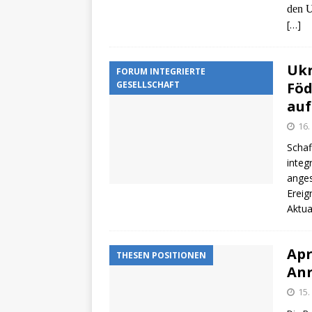
den U
[…]
Ukr
FORUM INTEGRIERTE
GESELLSCHAFT
Föd
auf
16.
Schaf
integ
anges
Ereig
Aktua
Apr
THESEN POSITIONEN
Anr
15.