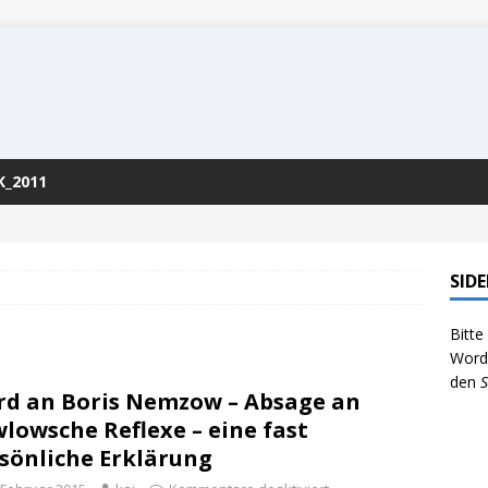
K_2011
SID
Bitte
WordP
den
S
d an Boris Nemzow – Absage an
lowsche Reflexe – eine fast
sönliche Erklärung