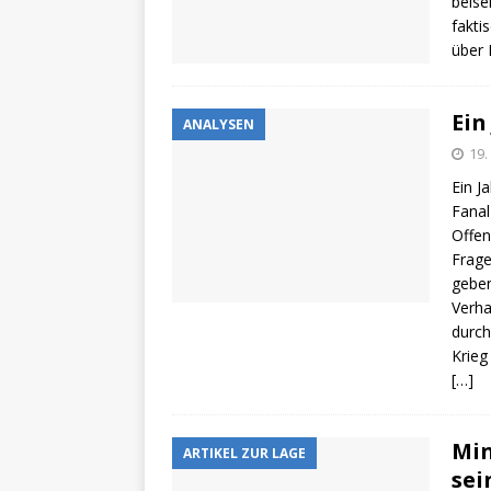
beise
fakti
über
Ein
ANALYSEN
19.
Ein J
Fanal
Offen
Frage
geben
Verha
durch
Krieg
[…]
Min
ARTIKEL ZUR LAGE
sei