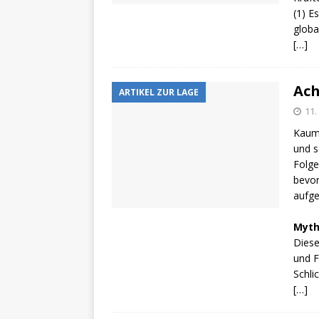
(1) E
globa
[…]
Ach
ARTIKEL ZUR LAGE
11.
Kaum 
und s
Folge
bevor
aufge
Myth
Diese
und F
Schli
[…]