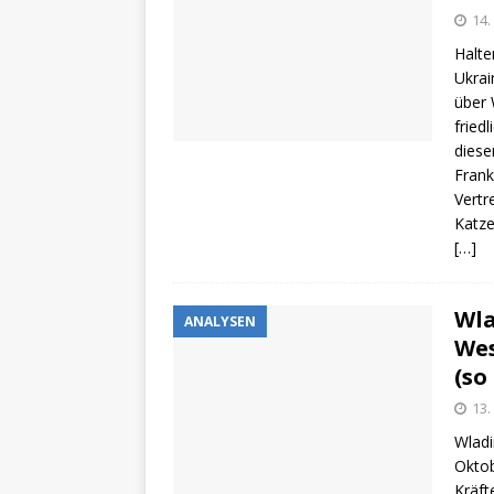
14.
Halte
Ukrai
über 
fried
diese
Frank
Vertr
Katze
[…]
Wla
ANALYSEN
Wes
(so
13.
Wladi
Oktob
Kräft