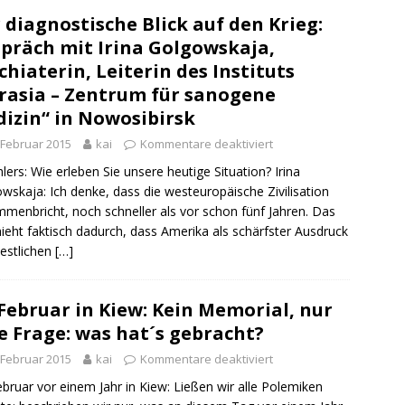
 diagnostische Blick auf den Krieg:
präch mit Irina Golgowskaja,
chiaterin, Leiterin des Instituts
rasia – Zentrum für sanogene
izin“ in Nowosibirsk
 Februar 2015
kai
Kommentare deaktiviert
hlers: Wie erleben Sie unsere heutige Situation? Irina
wskaja: Ich denke, dass die westeuropäische Zivilisation
menbricht, noch schneller als vor schon fünf Jahren. Das
ieht faktisch dadurch, dass Amerika als schärfster Ausdruck
estlichen
[…]
 Februar in Kiew: Kein Memorial, nur
e Frage: was hat´s gebracht?
 Februar 2015
kai
Kommentare deaktiviert
ebruar vor einem Jahr in Kiew: Ließen wir alle Polemiken