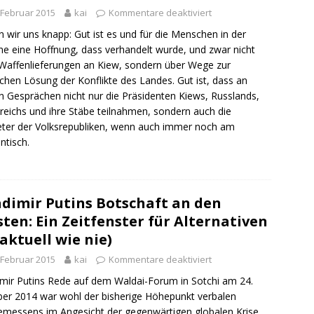
 Februar 2015
kai
Kommentare deaktiviert
n wir uns knapp: Gut ist es und für die Menschen in der
ne eine Hoffnung, dass verhandelt wurde, und zwar nicht
Waffenlieferungen an Kiew, sondern über Wege zur
lichen Lösung der Konflikte des Landes. Gut ist, dass an
n Gesprächen nicht nur die Präsidenten Kiews, Russlands,
reichs und ihre Stäbe teilnahmen, sondern auch die
eter der Volksrepubliken, wenn auch immer noch am
ntisch.
dimir Putins Botschaft an den
ten: Ein Zeitfenster für Alternativen
 aktuell wie nie)
 Februar 2015
kai
Kommentare deaktiviert
mir Putins Rede auf dem Waldai-Forum in Sotchi am 24.
er 2014 war wohl der bisherige Höhepunkt verbalen
emessens im Angesicht der gegenwärtigen globalen Krise.