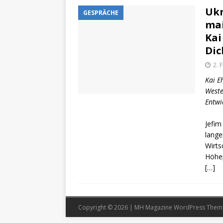
Ukr
GESPRÄCHE
mai
Kai
Dic
2. 
Kai E
Weste
Entwi
Jefim
lange
Wirts
Höhep
[…]
Copyright © 2026 | MH Magazine WordPress The