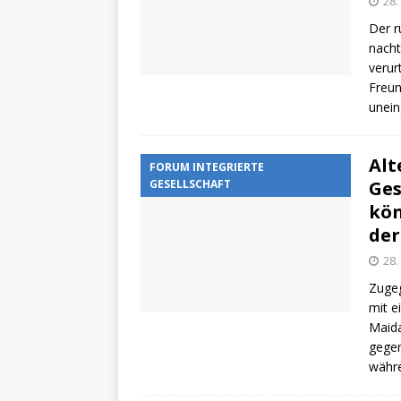
28.
Der r
nacht
verur
Freun
unei
Alt
FORUM INTEGRIERTE
GESELLSCHAFT
Ges
kön
der
28.
Zugeg
mit e
Maida
gegen
währe