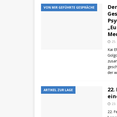
Der
VON MIR GEFÜHRTE GESPRÄCHE
Ges
Psy
„Eu
Med
25.
Kai E
Golgo
zusam
gesch
der w
22.
ARTIKEL ZUR LAGE
ein
23.
22. F