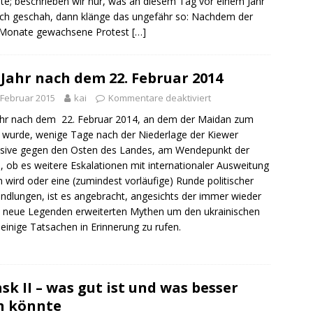
ite; beschrieben wir nur, was an diesem Tag vor einem Jahr
sch geschah, dann klänge das ungefähr so: Nachdem der
 Monate gewachsene Protest
[…]
 Jahr nach dem 22. Februar 2014
 Februar 2015
kai
Kommentare deaktiviert
ahr nach dem 22. Februar 2014, an dem der Maidan zum
 wurde, wenige Tage nach der Niederlage der Kiewer
sive gegen den Osten des Landes, am Wendepunkt der
, ob es weitere Eskalationen mit internationaler Ausweitung
 wird oder eine (zumindest vorläufige) Runde politischer
ndlungen, ist es angebracht, angesichts der immer wieder
 neue Legenden erweiterten Mythen um den ukrainischen
 einige Tatsachen in Erinnerung zu rufen.
sk II – was gut ist und was besser
n könnte