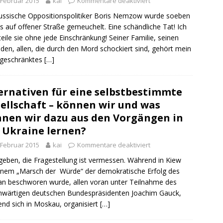
 Februar 2015
kai
Kommentare deaktiviert
ussische Oppositionspolitiker Boris Nemzow wurde soeben
s auf offener Straße gemeuchelt. Eine schändliche Tat! Ich
teile sie ohne jede Einschränkung! Seiner Familie, seinen
den, allen, die durch den Mord schockiert sind, gehört mein
ngeschränktes
[…]
ernativen für eine selbstbestimmte
ellschaft – können wir und was
nen wir dazu aus den Vorgängen in
 Ukraine lernen?
 Februar 2015
kai
Kommentare deaktiviert
eben, die Fragestellung ist vermessen. Während in Kiew
inem „Marsch der Würde“ der demokratische Erfolg des
n beschworen wurde, allen voran unter Teilnahme des
wärtigen deutschen Bundespräsidenten Joachim Gauck,
nd sich in Moskau, organisiert
[…]