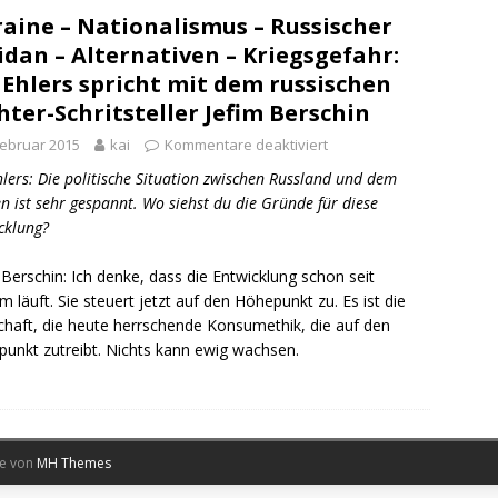
aine – Nationalismus – Russischer
dan – Alternativen – Kriegsgefahr:
 Ehlers spricht mit dem russischen
hter-Schritsteller Jefim Berschin
Februar 2015
kai
Kommentare deaktiviert
hlers: Die politische Situation zwischen Russland und dem
n ist sehr gespannt. Wo siehst du die Gründe für diese
cklung?
 Berschin: Ich denke, dass die Entwicklung schon seit
m läuft. Sie steuert jetzt auf den Höhepunkt zu. Es ist die
chaft, die heute herrschende Konsumethik, die auf den
unkt zutreibt. Nichts kann ewig wachsen.
me von
MH Themes