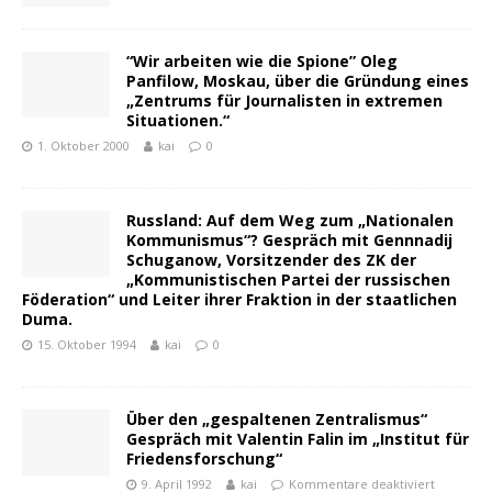
“Wir arbeiten wie die Spione” Oleg
Panfilow, Moskau, über die Gründung eines
„Zentrums für Journalisten in extremen
Situationen.“
1. Oktober 2000
kai
0
Russland: Auf dem Weg zum „Nationalen
Kommunismus“? Gespräch mit Gennnadij
Schuganow, Vorsitzender des ZK der
„Kommunistischen Partei der russischen
Föderation“ und Leiter ihrer Fraktion in der staatlichen
Duma.
15. Oktober 1994
kai
0
Über den „gespaltenen Zentralismus“
Gespräch mit Valentin Falin im „Institut für
Friedensforschung“
9. April 1992
kai
Kommentare deaktiviert