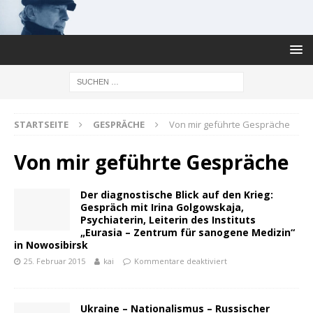
STARTSEITE
GESPRÄCHE
Von mir geführte Gespräche
Von mir geführte Gespräche
Der diagnostische Blick auf den Krieg:
Gespräch mit Irina Golgowskaja,
Psychiaterin, Leiterin des Instituts
„Eurasia – Zentrum für sanogene Medizin“
in Nowosibirsk
25. Februar 2015
kai
Kommentare deaktiviert
Ukraine – Nationalismus – Russischer