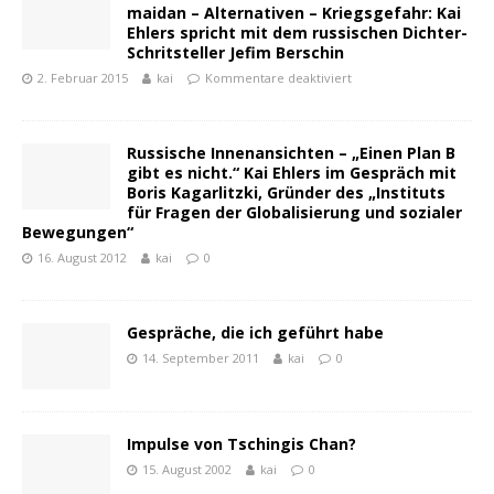
maidan – Alternativen – Kriegsgefahr: Kai
Ehlers spricht mit dem russischen Dichter-
Schritsteller Jefim Berschin
2. Februar 2015
kai
Kommentare deaktiviert
Russische Innenansichten – „Einen Plan B
gibt es nicht.“ Kai Ehlers im Gespräch mit
Boris Kagarlitzki, Gründer des „Instituts
für Fragen der Globalisierung und sozialer
Bewegungen“
16. August 2012
kai
0
Gespräche, die ich geführt habe
14. September 2011
kai
0
Impulse von Tschingis Chan?
15. August 2002
kai
0