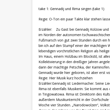
take 1: Gennadij und Rima singen (take 1)
Regie: O-Ton ein paar Takte klar stehen lass
Erzähler: Zu Gast bei Gennadij Kolzow u
im Norden der autonomen tschuwaschischen R
Fußmarsch von gut zwei Stunden durch ein h
bin ich auf den Stumpf einer der mächtigen W
lebendigen vorchristlichen Religion als heili
Im Haus, einem Holzbau im Blockstil, ist all
Kollektivierung in den dreißiger Jahren angel
darin der mächtige Petschka, der Kaminofen.
Gennadij wurde hier geboren, ist aber erst v
Regie: Hier Musik kurz hochziehen
Erzähler:Gennadij ist Liedermacher. Sein
Rima ist ebenfalls Musikerin. Sie kommt aus d
in Tingowatowa. Rima ist Direktorin des Kult
außerdem Musikunterricht in der Dorfschule
Woche vier Stunden. „Narodowolzen“, Volkst