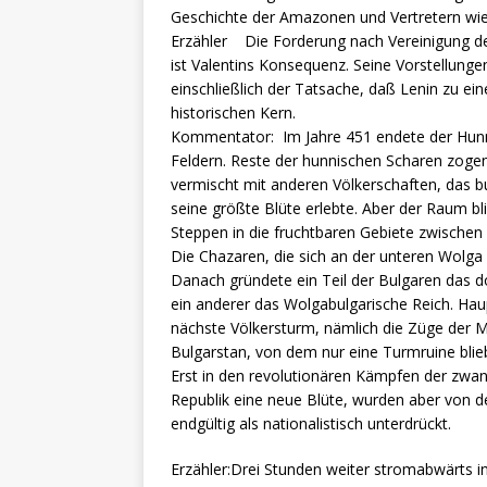
Geschichte der Amazonen und Vertretern wi
Erzähler Die Forderung nach Vereinigung
ist Valentins Konsequenz. Seine Vorstellun
einschließlich der Tatsache, daß Lenin zu e
historischen Kern.
Kommentator: Im Jahre 451 endete der Hunne
Feldern. Reste der hunnischen Scharen zogen 
vermischt mit anderen Völkerschaften, das b
seine größte Blüte erlebte. Aber der Raum b
Steppen in die fruchtbaren Gebiete zwischen
Die Chazaren, die sich an der unteren Wolga 
Danach gründete ein Teil der Bulgaren das d
ein anderer das Wolgabulgarische Reich. Hau
nächste Völkersturm, nämlich die Züge der M
Bulgarstan, von dem nur eine Turmruine blie
Erst in den revolutionären Kämpfen der zwanz
Republik eine neue Blüte, wurden aber von d
endgültig als nationalistisch unterdrückt.
Erzähler:Drei Stunden weiter stromabwärt