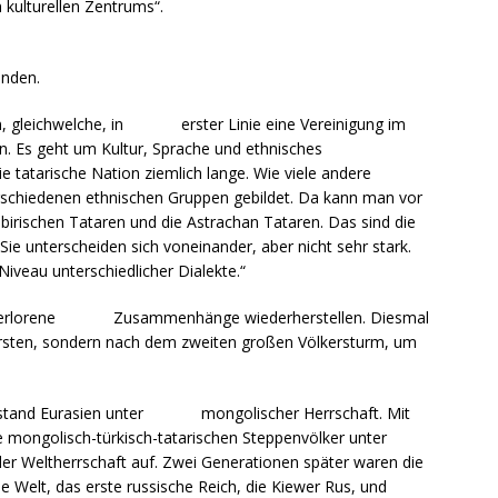
 kulturellen Zentrums“.
enden.
ion, gleichwelche, in erster Linie eine Vereinigung im
en. Es geht um Kultur, Sprache und ethnisches
ie tatarische Nation ziemlich lange. Wie viele andere
erschiedenen ethnischen Gruppen gebildet. Da kann man vor
ibirischen Tataren und die Astrachan Tataren. Das sind die
Sie unterscheiden sich voneinander, aber nicht sehr stark.
Niveau unterschiedlicher Dialekte.“
te verlorene Zusammenhänge wiederherstellen. Diesmal
ersten, sondern nach dem zweiten großen Völkersturm, um
 stand Eurasien unter mongolischer Herrschaft. Mit
e mongolisch-türkisch-tatarischen Steppenvölker unter
er Weltherrschaft auf. Zwei Generationen später waren die
che Welt, das erste russische Reich, die Kiewer Rus, und