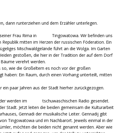
en, dann runterziehen und dem Erzähler unterlegen.
nd seiner Frau Rima in Tingowatowa. Wir befinden uns
epublik mitten im Herzen der russischen Föderation. Ein
ügeliges Mischwaldgelände führt an die Wolga. Im Garten
eiden gestoßen, die hier in der Tradition der auf dem Dorf
ge Bäume verehrt werden.
es so, wie die Großeltern es noch vor der großen
egt haben: Ein Raum, durch einen Vorhang unterteilt, mitten
or ein paar Jahren aus der Stadt hierher zurückgezogen.
e Lieder werden im tschuwaschischen Radio gesendet.
er Stadt. Jetzt leiten die beiden gemeinsam die Kulturarbeit
urhauses, Gennadi der musikalische Leiter. Gennadij gibt
 von Tingowatowa und im Nachbarort. Jeweils einmal in der
ümler, möchten die beiden nicht genannt werden. Aber wie