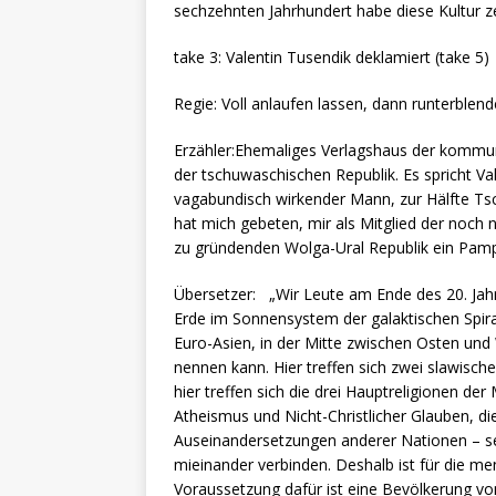
sechzehnten Jahrhundert habe diese Kultur ze
take 3: Valentin Tusendik deklamiert (take 5)
Regie: Voll anlaufen lassen, dann runterblend
Erzähler:Ehemaliges Verlagshaus der kom
der tschuwaschischen Republik. Es spricht Vale
vagabundisch wirkender Mann, zur Hälfte Tsc
hat mich gebeten, mir als Mitglied der noch
zu gründenden Wolga-Ural Republik ein Pamp
Übersetzer: „Wir Leute am Ende des 20. J
Erde im Sonnensystem der galaktischen Spir
Euro-Asien, in der Mitte zwischen Osten und 
nennen kann. Hier treffen sich zwei slawische
hier treffen sich die drei Hauptreligionen 
Atheismus und Nicht-Christlicher Glauben, d
Auseinandersetzungen anderer Nationen – se
mieinander verbinden. Deshalb ist für die me
Voraussetzung dafür ist eine Bevölkerung vom