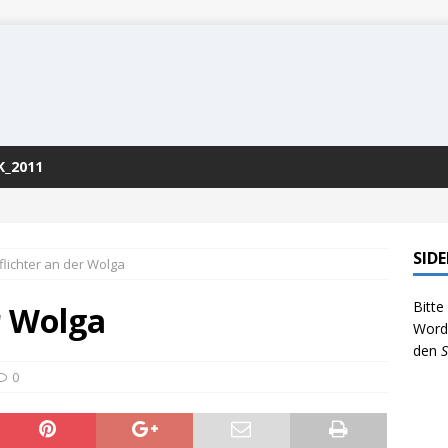
K_2011
SID
iflichter an der Wolga
Bitte
r Wolga
WordP
den
S
0