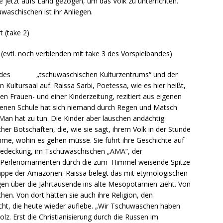
ie jetzt aufs Land gezogen, um das Volk zu unterrichten.
waschischen ist ihr Anliegen.
t (take 2)
evtl. noch verblenden mit take 3 des Vorspielbandes)
eder des „tschuwaschischen Kulturzentrums“ und der
Kultursaal auf. Raissa Sarbi, Poetessa, wie es hier heißt,
n Frauen- und einer Kinderzeitung, rezitiert aus eigenen
genen Schule hat sich niemand durch Regen und Matsch
Man hat zu tun. Die Kinder aber lauschen andächtig.
her Botschaften, die, wie sie sagt, ihrem Volk in der Stunde
mme, wohin es gehen müsse. Sie führt ihre Geschichte auf
fbedeckung, im Tschuwaschischen „AMA“, der
en Perlenornamenten durch die zum Himmel weisende Spitze
skappe der Amazonen. Raissa belegt das mit etymologischen
gen über die Jahrtausende ins alte Mesopotamien zieht. Von
en. Von dort hätten sie auch ihre Religion, den
cht, die heute wieder auflebe. „Wir Tschuwaschen haben
tolz. Erst die Christianisierung durch die Russen im