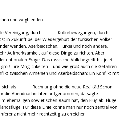
iehen und wegblenden.
urelle Vereinigung, durch Kulturbewegungen, durch
bst in Zukunft bei der Wiedergeburt der türkischen Völker
Länder wenden, Aserbeidschan, Türkei und noch andere.
mehr Aufmerksamkeit auf diese Dinge zu richten. Aber
 der nationalen Frage. Das russische Volk begreift bis jetzt
wie groß ihre Möglichkeiten – und wie groß auch die Gefahren
nflikt zwischen Armenien und Aserbeidschan: Ein Konflikt mit
wies sich als Rechnung ohne die neue Realität! Schon
für die Abendnachrichten aufgenommen, da sagte
 im ehemaligen sowjetischen Raum hat, den Flug ab: Flüge
nlandsflüge. Für diese Linie könne man nur noch zentral von
erenz nicht mehr rechtzeitig zu erreichen.