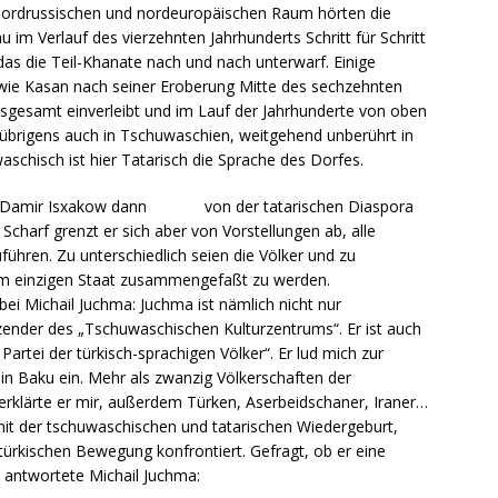
ordrussischen und nordeuropäischen Raum hörten die
u im Verlauf des vierzehnten Jahrhunderts Schritt für Schritt
as die Teil-Khanate nach und nach unterwarf. Einige
e wie Kasan nach seiner Eroberung Mitte des sechzehnten
sgesamt einverleibt und im Lauf der Jahrhunderte von oben
ie übrigens auch in Tschuwaschien, weitgehend unberührt in
waschisch ist hier Tatarisch die Sprache des Dorfes.
 dem Damir Isxakow dann von der tatarischen Diaspora
. Scharf grenzt er sich aber von Vorstellungen ab, alle
hren. Zu unterschiedlich seien die Völker und zu
nem einzigen Staat zusammengefaßt zu werden.
 bei Michail Juchma: Juchma ist nämlich nicht nur
zender des „Tschuwaschischen Kulturzentrums“. Er ist auch
artei der türkisch-sprachigen Völker“. Er lud mich zur
 in Baku ein. Mehr als zwanzig Völkerschaften der
rklärte er mir, außerdem Türken, Aserbeidschaner, Iraner…
 mit der tschuwaschischen und tatarischen Wiedergeburt,
türkischen Bewegung konfrontiert. Gefragt, ob er eine
, antwortete Michail Juchma: