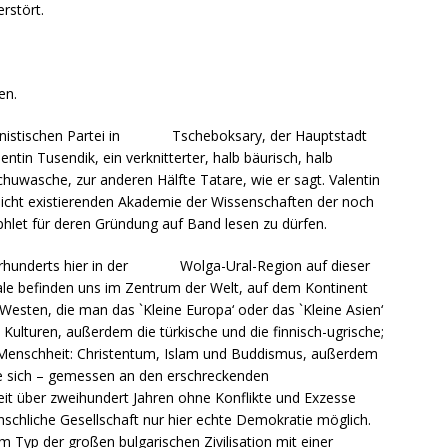
rstört.
en.
munistischen Partei in Tscheboksary, der Hauptstadt
ntin Tusendik, ein verknitterter, halb bäurisch, halb
huwasche, zur anderen Hälfte Tatare, wie er sagt. Valentin
 nicht existierenden Akademie der Wissenschaften der noch
hlet für deren Gründung auf Band lesen zu dürfen.
ahrhunderts hier in der Wolga-Ural-Region auf dieser
ale befinden uns im Zentrum der Welt, auf dem Kontinent
Westen, die man das `Kleine Europa‘ oder das `Kleine Asien‘
 Kulturen, außerdem die türkische und die finnisch-ugrische;
der Menschheit: Christentum, Islam und Buddismus, außerdem
ie sich – gemessen an den erschreckenden
it über zweihundert Jahren ohne Konflikte und Exzesse
nschliche Gesellschaft nur hier echte Demokratie möglich.
 Typ der großen bulgarischen Zivilisation mit einer