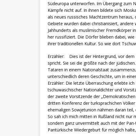
Südeuropa unterworfen. Im Übergang zum N
Kämpfe nicht auf. In ihnen bildete sich Moska
als neues russisches Machtzentrum heraus, d
Gebiete wurden dabei christianisiert, ander
Jahhunderts als muslimischer Fremdkörper in
her russifiziert. Die Dörfer blieben dabei, w
ihrer traditionellen Kultur. So wie dort Tschu
Erzähler: Dies ist der Hintergrund, vor
spricht. Sie sei die größte nach der jüdischen
Tataren in einem Nationalstaat zusammenzufü
unterschiedlich deren Geschichte, um in ei
Erzähler: Die letzte Überraschung erlebte ich
tschuwaschischer Nationaldichter und Vorsit
der zweite Vorsitzende der „Demokratischen P
dritten Konferenz der turksprachichen Völker
ehemaligen Sowjetunion nähmen daran teil, e
So sah ich mich mitten in Rußland nicht nur
sondern ganz unvermittelt auch mit der Pan-
Pantürkische Wiedergeburt für möglich halte