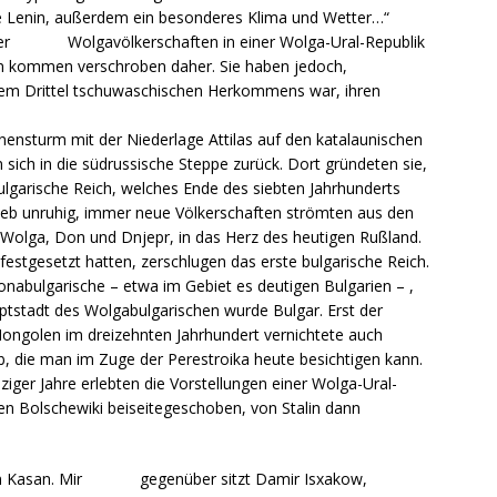
e Lenin, außerdem ein besonderes Klima und Wetter…“
 der Wolgavölkerschaften in einer Wolga-Ural-Republik
gen kommen verschroben daher. Sie haben jedoch,
inem Drittel tschuwaschischen Herkommens war, ihren
nsturm mit der Niederlage Attilas auf den katalaunischen
sich in die südrussische Steppe zurück. Dort gründeten sie,
ulgarische Reich, welches Ende des siebten Jahrhunderts
lieb unruhig, immer neue Völkerschaften strömten aus den
 Wolga, Don und Dnjepr, in das Herz des heutigen Rußland.
festgesetzt hatten, zerschlugen das erste bulgarische Reich.
onabulgarische – etwa im Gebiet es deutigen Bulgarien – ,
ptstadt des Wolgabulgarischen wurde Bulgar. Erst der
ongolen im dreizehnten Jahrhundert vernichtete auch
b, die man im Zuge der Perestroika heute besichtigen kann.
iger Jahre erlebten die Vorstellungen einer Wolga-Ural-
en Bolschewiki beiseitegeschoben, von Stalin dann
s in Kasan. Mir gegenüber sitzt Damir Isxakow,