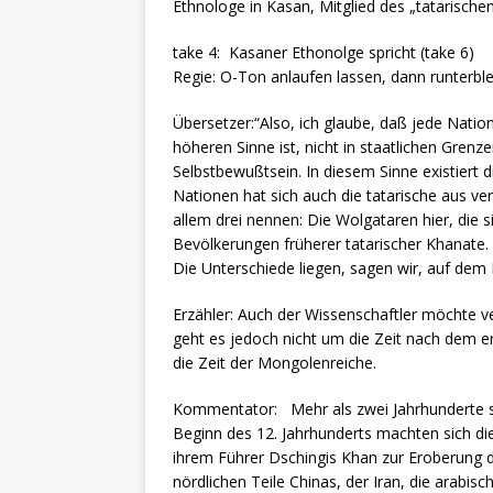
Ethnologe in Kasan, Mitglied des „tatarischen
take 4: Kasaner Ethonolge spricht (take 6)
Regie: O-Ton anlaufen lassen, dann runterbl
Übersetzer:“Also, ich glaube, daß jede Nat
höheren Sinne ist, nicht in staatlichen Grenz
Selbstbewußtsein. In diesem Sinne existiert d
Nationen hat sich auch die tatarische aus v
allem drei nennen: Die Wolgataren hier, die s
Bevölkerungen früherer tatarischer Khanate. 
Die Unterschiede liegen, sagen wir, auf dem 
Erzähler: Auch der Wissenschaftler möch
geht es jedoch nicht um die Zeit nach dem 
die Zeit der Mongolenreiche.
Kommentator: Mehr als zwei Jahrhunderte
Beginn des 12. Jahrhunderts machten sich di
ihrem Führer Dschingis Khan zur Eroberung d
nördlichen Teile Chinas, der Iran, die arabis