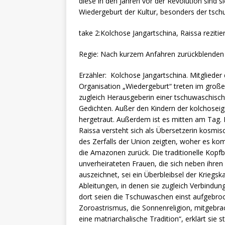
diese in den Jahren vor der Revolution sind s
Wiedergeburt der Kultur, besonders der tschu
take 2:Kolchose Jangartschina, Raissa rezitier
Regie: Nach kurzem Anfahren zurückblenden (
Erzähler: Kolchose Jangartschina. Mitgli
Organisation „Wiedergeburt“ treten im großen 
zugleich Herausgeberin einer tschuwaschische
Gedichten. Außer den Kindern der kolchosei
hergetraut. Außerdem ist es mitten am Tag. 
Raissa versteht sich als Übersetzerin kosmisc
des Zerfalls der Union zeigten, woher es ko
die Amazonen zurück. Die traditionelle Kop
unverheirateten Frauen, die sich neben ihr
auszeichnet, sei ein Überbleibsel der Krieg
Ableitungen, in denen sie zugleich Verbindun
dort seien die Tschuwaschen einst aufgebroch
Zoroastrismus, die Sonnenreligion, mitgebra
eine matriarchalische Tradition“, erklärt sie s