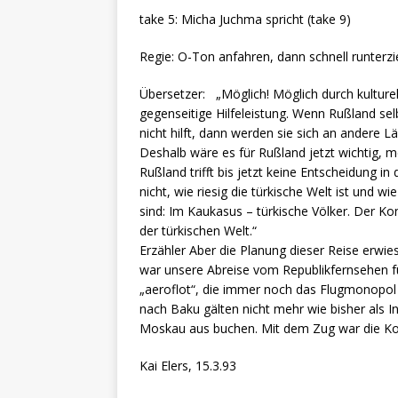
take 5: Micha Juchma spricht (take 9)
Regie: O-Ton anfahren, dann schnell runterz
Übersetzer: „Möglich! Möglich durch kult
gegenseitige Hilfeleistung. Wenn Rußland sel
nicht hilft, dann werden sie sich an andere 
Deshalb wäre es für Rußland jetzt wichtig, 
Rußland trifft bis jetzt keine Entscheidung in
nicht, wie riesig die türkische Welt ist und 
sind: Im Kaukasus – türkische Völker. Der Ko
der türkischen Welt.“
Erzähler Aber die Planung dieser Reise er
war unsere Abreise vom Republikfernsehen 
„aeroflot“, die immer noch das Flugmonopol
nach Baku gälten nicht mehr wie bisher als I
Moskau aus buchen. Mit dem Zug war die Konf
Kai Elers, 15.3.93