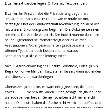
Erzählertext darüber legen, O-Ton mit Text beenden.
Erzähler: Im Prinzip habe die Privatisierung begonnen,
erklärt Fjodr Soloteika. Er ist der, wie er müde betont,
derzeitige Chef der Landwirtschafts-Verwaltung, bei dem wir
mit unserer Erkundungstour beginnen. Die Dokumente seien
alle fertig. Die Anteile eingeteilt. Die Inbesitznahme durch die
neuen Eigentümer sei formal erfolgt oder es würden
Assoziationen, Aktiengesellschaften geschlosssenen und
offenen Typs oder auch Kooperationen daraus.
Sehr überzeugt klingt er allerdings nicht:
take 5: Agrarverwaltung des Bezirks Bolotnoje, Forts. (0,57)
Regie: O-Ton verblenden, kurz stehen lassen, dann abblenden
und Übersetzung darüberlegen.
Übersetzer: „Ich denke, es wäre nötig gewesen, die Leute
etwas mehr aufzuklären. Offen gesagt, ich glaube, daß
wir auch bei den beiden Gemeinschaften nicht viel erreicht
haben. Die Leute haben die Sache nicht wirklich begriffen. Und
die Beziehung zur Arbeit ist im Prinzip die alte geblieben. Keiner