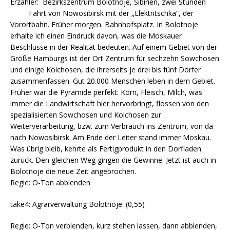
Erzähler: Bezirkszentrum Bolotnoje, Sibirien, zwei Stunden
Fahrt von Nowosibirsk mit der „Elektritschka“, der
Vorortbahn. Früher morgen. Bahnhofsplatz. In Bolotnoje
erhalte ich einen Eindruck davon, was die Moskauer
Beschlüsse in der Realität bedeuten. Auf einem Gebiet von der
Größe Hamburgs ist der Ort Zentrum für sechzehn Sowchosen
und einige Kolchosen, die ihrerseits je drei bis fünf Dörfer
zusammenfassen. Gut 20.000 Menschen leben in dem Gebiet.
Früher war die Pyramide perfekt: Korn, Fleisch, Milch, was
immer die Landwirtschaft hier hervorbringt, flossen von den
spezialisierten Sowchosen und Kolchosen zur
Weiterverarbeitung, bzw. zum Verbrauch ins Zentrum, von da
nach Nowosibirsk. Am Ende der Leiter stand immer Moskau.
Was übrig bleib, kehrte als Fertigprodukt in den Dorfladen
zurück. Den gleichen Weg gingen die Gewinne. Jetzt ist auch in
Bolotnoje die neue Zeit angebrochen.
Regie: O-Ton abblenden
take4: Agrarverwaltung Bolotnoje: (0,55)
Regie: O-Ton verblenden, kurz stehen lassen, dann abblenden,