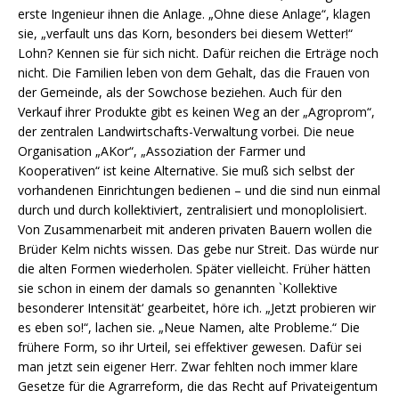
erste Ingenieur ihnen die Anlage. „Ohne diese Anlage“, klagen
sie, „verfault uns das Korn, besonders bei diesem Wetter!“
Lohn? Kennen sie für sich nicht. Dafür reichen die Erträge noch
nicht. Die Familien leben von dem Gehalt, das die Frauen von
der Gemeinde, als der Sowchose beziehen. Auch für den
Verkauf ihrer Produkte gibt es keinen Weg an der „Agroprom“,
der zentralen Landwirtschafts-Verwaltung vorbei. Die neue
Organisation „AKor“, „Assoziation der Farmer und
Kooperativen“ ist keine Alternative. Sie muß sich selbst der
vorhandenen Einrichtungen bedienen – und die sind nun einmal
durch und durch kollektiviert, zentralisiert und monoplolisiert.
Von Zusammenarbeit mit anderen privaten Bauern wollen die
Brüder Kelm nichts wissen. Das gebe nur Streit. Das würde nur
die alten Formen wiederholen. Später vielleicht. Früher hätten
sie schon in einem der damals so genannten `Kollektive
besonderer Intensität‘ gearbeitet, höre ich. „Jetzt probieren wir
es eben so!“, lachen sie. „Neue Namen, alte Probleme.“ Die
frühere Form, so ihr Urteil, sei effektiver gewesen. Dafür sei
man jetzt sein eigener Herr. Zwar fehlten noch immer klare
Gesetze für die Agrarreform, die das Recht auf Privateigentum