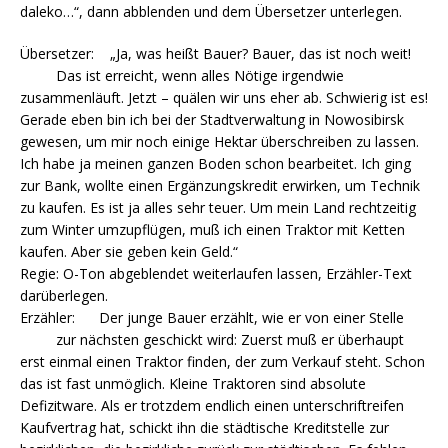
daleko…“, dann abblenden und dem Übersetzer unterlegen.
Übersetzer: „Ja, was heißt Bauer? Bauer, das ist noch weit!
Das ist erreicht, wenn alles Nötige irgendwie
zusammenläuft. Jetzt – quälen wir uns eher ab. Schwierig ist es!
Gerade eben bin ich bei der Stadtverwaltung in Nowosibirsk
gewesen, um mir noch einige Hektar überschreiben zu lassen.
Ich habe ja meinen ganzen Boden schon bearbeitet. Ich ging
zur Bank, wollte einen Ergänzungskredit erwirken, um Technik
zu kaufen. Es ist ja alles sehr teuer. Um mein Land rechtzeitig
zum Winter umzupflügen, muß ich einen Traktor mit Ketten
kaufen. Aber sie geben kein Geld.“
Regie: O-Ton abgeblendet weiterlaufen lassen, Erzähler-Text
darüberlegen.
Erzähler: Der junge Bauer erzählt, wie er von einer Stelle
zur nächsten geschickt wird: Zuerst muß er überhaupt
erst einmal einen Traktor finden, der zum Verkauf steht. Schon
das ist fast unmöglich. Kleine Traktoren sind absolute
Defizitware. Als er trotzdem endlich einen unterschriftreifen
Kaufvertrag hat, schickt ihn die städtische Kreditstelle zur