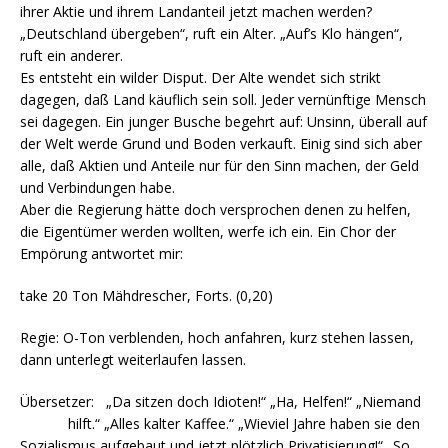
ihrer Aktie und ihrem Landanteil jetzt machen werden?
„Deutschland übergeben“, ruft ein Alter. „Auf’s Klo hängen“,
ruft ein anderer.
Es entsteht ein wilder Disput. Der Alte wendet sich strikt
dagegen, daß Land käuflich sein soll. Jeder vernünftige Mensch
sei dagegen. Ein junger Busche begehrt auf: Unsinn, überall auf
der Welt werde Grund und Boden verkauft. Einig sind sich aber
alle, daß Aktien und Anteile nur für den Sinn machen, der Geld
und Verbindungen habe.
Aber die Regierung hätte doch versprochen denen zu helfen,
die Eigentümer werden wollten, werfe ich ein. Ein Chor der
Empörung antwortet mir:
take 20 Ton Mähdrescher, Forts. (0,20)
Regie: O-Ton verblenden, hoch anfahren, kurz stehen lassen,
dann unterlegt weiterlaufen lassen.
Übersetzer: „Da sitzen doch Idioten!“ „Ha, Helfen!“ „Niemand
hilft.“ „Alles kalter Kaffee.“ „Wieviel Jahre haben sie den
Sozialismus aufgebaut und jetzt plötzlich Privatisierung!“ „So