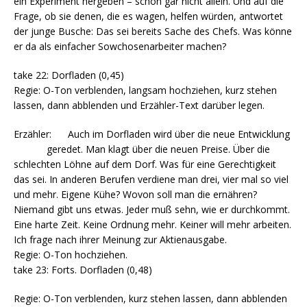
ein Experiment hergeben – schon gar nicht allein. Und auf die
Frage, ob sie denen, die es wagen, helfen würden, antwortet
der junge Busche: Das sei bereits Sache des Chefs. Was könne
er da als einfacher Sowchosenarbeiter machen?
take 22: Dorfladen (0,45)
Regie: O-Ton verblenden, langsam hochziehen, kurz stehen
lassen, dann abblenden und Erzähler-Text darüber legen.
Erzähler: Auch im Dorfladen wird über die neue Entwicklung
geredet. Man klagt über die neuen Preise. Über die
schlechten Löhne auf dem Dorf. Was für eine Gerechtigkeit
das sei. In anderen Berufen verdiene man drei, vier mal so viel
und mehr. Eigene Kühe? Wovon soll man die ernähren?
Niemand gibt uns etwas. Jeder muß sehn, wie er durchkommt.
Eine harte Zeit. Keine Ordnung mehr. Keiner will mehr arbeiten.
Ich frage nach ihrer Meinung zur Aktienausgabe.
Regie: O-Ton hochziehen.
take 23: Forts. Dorfladen (0,48)
Regie: O-Ton verblenden, kurz stehen lassen, dann abblenden