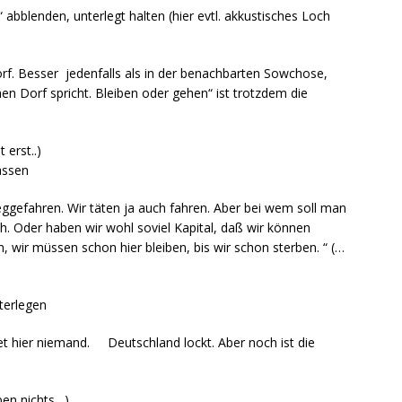
abblenden, unterlegt halten (hier evtl. akkustisches Loch
orf. Besser jedenfalls als in der benachbarten Sowchose,
n Dorf spricht. Bleiben oder gehen“ ist trotzdem die
erst..)
assen
eggefahren. Wir täten ja auch fahren. Aber bei wem soll man
h. Oder haben wir wohl soviel Kapital, daß wir können
n, wir müssen schon hier bleiben, bis wir schon sterben. “ (…
terlegen
t hier niemand. Deutschland lockt. Aber noch ist die
ben nichts…)