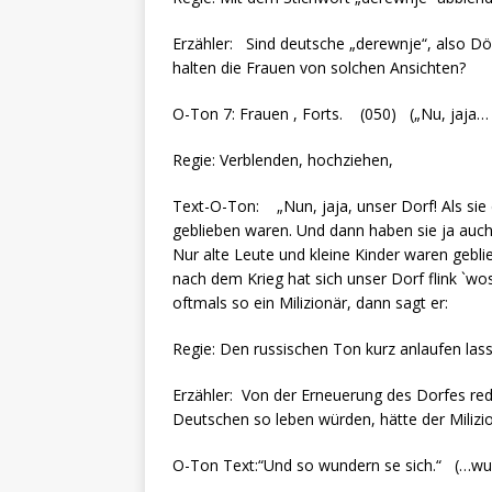
Erzähler: Sind deutsche „derewnje“, also Dör
halten die Frauen von solchen Ansichten?
O-Ton 7: Frauen , Forts. (050) („Nu, jaja…
Regie: Verblenden, hochziehen,
Text-O-Ton: „Nun, jaja, unser Dorf! Als sie
geblieben waren. Und dann haben sie ja auc
Nur alte Leute und kleine Kinder waren gebl
nach dem Krieg hat sich unser Dorf flink `w
oftmals so ein Milizionär, dann sagt er:
Regie: Den russischen Ton kurz anlaufen las
Erzähler: Von der Erneuerung des Dorfes red
Deutschen so leben würden, hätte der Milizio
O-Ton Text:“Und so wundern se sich.“ (…wun