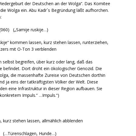
„Wiedergeburt der Deutschen an der Wolga“. Das Komitee
n die Wolga ein. Abu Kadr`s Begründung läßt aufhorchen.
:
(060) („Samije ruskije…)
skije“ kommen lassen, kurz stehen lassen, runterziehen,
zers mit O-Ton 3 verblenden
selbst begreifen, über kurz oder lang, daß das
e befindet. Dort droht ein ökologischer Genozid. Die
olga, die massenhafte Zureise von Deutschen dorthin
d ja eins der tatkräftigsten Völker der Welt. Diese
n eine Infrastruktur in dieser Region aufbauen. Sie
t konkretem Impuls.“ …Impuls.“)
 kurz stehen lassen, allmählich abblenden
) (…Türenschlagen, Hunde…)