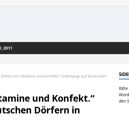
K_2011
SID
 fehlen nur Vitamine und Konfekt.“ Unterwegs auf deutschen
Bitte
itamine und Konfekt.“
WordP
den
S
tschen Dörfern in