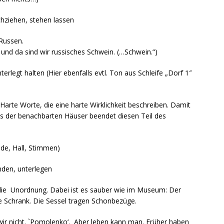
chziehen, stehen lassen
 Russen.
und da sind wir russisches Schwein. (…Schwein.“)
rlegt halten (Hier ebenfalls evtl. Ton aus Schleife „Dorf 1″
Harte Worte, die eine harte Wirklichkeit beschreiben. Damit
eins der benachbarten Häuser beendet diesen Teil des
nde, Hall, Stimmen)
nden, unterlegen
r die Unordnung. Dabei ist es sauber wie im Museum: Der
e Schrank. Die Sessel tragen Schonbezüge.
ir nicht. `Pomolenko‘. Aber leben kann man. Früher haben