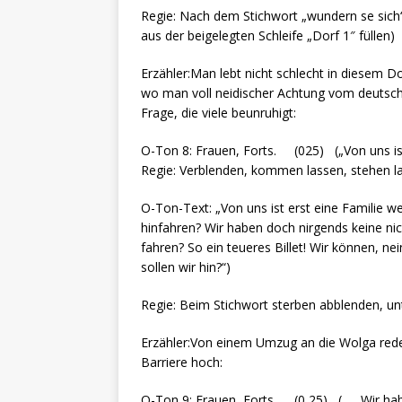
Regie: Nach dem Stichwort „wundern se sich“ 
aus der beigelegten Schleife „Dorf 1″ füllen)
Erzähler:Man lebt nicht schlecht in diesem D
wo man voll neidischer Achtung vom deutsche
Frage, die viele beunruhigt:
O-Ton 8: Frauen, Forts. (025) („Von uns ist 
Regie: Verblenden, kommen lassen, stehen l
O-Ton-Text: „Von uns ist erst eine Familie w
hinfahren? Wir haben doch nirgends keine nic
fahren? So ein teueres Billet! Wir können, nei
sollen wir hin?“)
Regie: Beim Stichwort sterben abblenden, un
Erzähler:Von einem Umzug an die Wolga rede
Barriere hoch:
O-Ton 9: Frauen, Forts. (0,25) (… „Wir ha