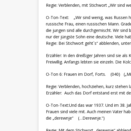
Regie: Verblenden, mit Stichwort „Wir sind w
O-Ton-Text: „Wir sind wenig, was Russen hie
russische Frau, einen russischen Mann. Grade,
die jungen sind alle durchgemischt. Wir sind 
nur der jüngste Sohn eine deutsche. Viele ha
Regie: Bei Stichwort geht`s“ abblenden, unter
Erzähler: In den dreißiger Jahren sind sie a
Freiwillig. Anfangs lebten sie einzeln. Die Ko
O-Ton 6: Frauen im Dorf, Forts. (040) („M
Regie: Verblenden, hochziehen, kurz stehen l
Erzähler: Auch das Dorf entstand erst mit de
O-Ton-Text:Und das war 1937. Und im 38. J
Frauen sind viele mit. Auch meinen Vater h
die „derewnje“ (…Derewnje.“)
Regie: Mit dem Stichwort „derewnje“ abblend