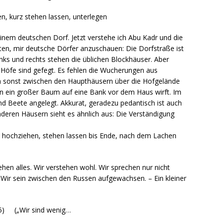
n, kurz stehen lassen, unterlegen
n einem deutschen Dorf. Jetzt verstehe ich Abu Kadr und die
ten, mir deutsche Dörfer anzuschauen: Die Dorfstraße ist
inks und rechts stehen die üblichen Blockhäuser. Aber
e Höfe sind gefegt. Es fehlen die Wucherungen aus
h sonst zwischen den Haupthäusern über die Hofgelände
den ein großer Baum auf eine Bank vor dem Haus wirft. Im
nd Beete angelegt. Akkurat, geradezu pedantisch ist auch
nderen Häusern sieht es ähnlich aus: Die Verständigung
“ hochziehen, stehen lassen bis Ende, nach dem Lachen
ehen alles. Wir verstehen wohl. Wir sprechen nur nicht
ik‘. Wir sein zwischen den Russen aufgewachsen. – Ein kleiner
45) („Wir sind wenig…