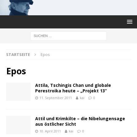
STARTSEITE
Epos
Epos
Attila, Tschingis Chan und globale
Perestroika heute – „Projekt 13“
11. September 2011
kai
0
Attil und Krimkilte – die Nibelungensage
aus östlicher Sicht
10. April 2011
kai
0