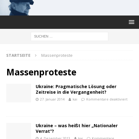
STARTSEITE
Massenproteste
Massenproteste
Ukraine: Pragmatische Lösung oder
Zeitreise in die Vergangenheit?
27. Januar 2014
kai
Kommentare deaktiviert
Ukraine – was heißt hier „Nationaler
Verrat“?
4. Dezember 2013
kai
Kommentare