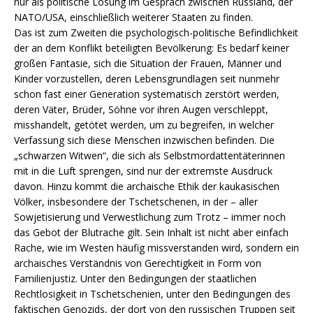
nur als politische Lösung im Gespräch zwischen Russland, der
NATO/USA, einschließlich weiterer Staaten zu finden.
Das ist zum Zweiten die psychologisch-politische Befindlichkeit
der an dem Konflikt beteiligten Bevölkerung: Es bedarf keiner
großen Fantasie, sich die Situation der Frauen, Männer und
Kinder vorzustellen, deren Lebensgrundlagen seit nunmehr
schon fast einer Generation systematisch zerstört werden,
deren Väter, Brüder, Söhne vor ihren Augen verschleppt,
misshandelt, getötet werden, um zu begreifen, in welcher
Verfassung sich diese Menschen inzwischen befinden. Die
„schwarzen Witwen“, die sich als Selbstmordattentäterinnen
mit in die Luft sprengen, sind nur der extremste Ausdruck
davon. Hinzu kommt die archaische Ethik der kaukasischen
Völker, insbesondere der Tschetschenen, in der – aller
Sowjetisierung und Verwestlichung zum Trotz – immer noch
das Gebot der Blutrache gilt. Sein Inhalt ist nicht aber einfach
Rache, wie im Westen häufig missverstanden wird, sondern ein
archaisches Verständnis von Gerechtigkeit in Form von
Familienjustiz. Unter den Bedingungen der staatlichen
Rechtlosigkeit in Tschetschenien, unter den Bedingungen des
faktischen Genozids, der dort von den russischen Truppen seit