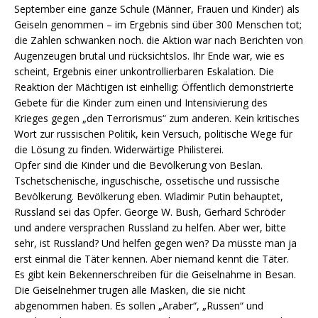
September eine ganze Schule (Männer, Frauen und Kinder) als
Geiseln genommen – im Ergebnis sind über 300 Menschen tot;
die Zahlen schwanken noch. die Aktion war nach Berichten von
Augenzeugen brutal und rücksichtslos. Ihr Ende war, wie es
scheint, Ergebnis einer unkontrollierbaren Eskalation. Die
Reaktion der Mächtigen ist einhellig: Öffentlich demonstrierte
Gebete für die Kinder zum einen und Intensivierung des
Krieges gegen „den Terrorismus“ zum anderen. Kein kritisches
Wort zur russischen Politik, kein Versuch, politische Wege für
die Lösung zu finden. Widerwärtige Philisterei.
Opfer sind die Kinder und die Bevölkerung von Beslan.
Tschetschenische, inguschische, ossetische und russische
Bevölkerung. Bevölkerung eben. Wladimir Putin behauptet,
Russland sei das Opfer. George W. Bush, Gerhard Schröder
und andere versprachen Russland zu helfen. Aber wer, bitte
sehr, ist Russland? Und helfen gegen wen? Da müsste man ja
erst einmal die Täter kennen. Aber niemand kennt die Täter.
Es gibt kein Bekennerschreiben für die Geiselnahme in Besan.
Die Geiselnehmer trugen alle Masken, die sie nicht
abgenommen haben. Es sollen „Araber“, „Russen“ und