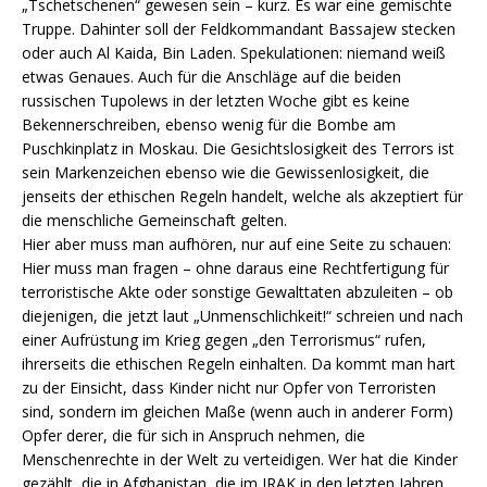
„Tschetschenen“ gewesen sein – kurz. Es war eine gemischte
Truppe. Dahinter soll der Feldkommandant Bassajew stecken
oder auch Al Kaida, Bin Laden. Spekulationen: niemand weiß
etwas Genaues. Auch für die Anschläge auf die beiden
russischen Tupolews in der letzten Woche gibt es keine
Bekennerschreiben, ebenso wenig für die Bombe am
Puschkinplatz in Moskau. Die Gesichtslosigkeit des Terrors ist
sein Markenzeichen ebenso wie die Gewissenlosigkeit, die
jenseits der ethischen Regeln handelt, welche als akzeptiert für
die menschliche Gemeinschaft gelten.
Hier aber muss man aufhören, nur auf eine Seite zu schauen:
Hier muss man fragen – ohne daraus eine Rechtfertigung für
terroristische Akte oder sonstige Gewalttaten abzuleiten – ob
diejenigen, die jetzt laut „Unmenschlichkeit!“ schreien und nach
einer Aufrüstung im Krieg gegen „den Terrorismus“ rufen,
ihrerseits die ethischen Regeln einhalten. Da kommt man hart
zu der Einsicht, dass Kinder nicht nur Opfer von Terroristen
sind, sondern im gleichen Maße (wenn auch in anderer Form)
Opfer derer, die für sich in Anspruch nehmen, die
Menschenrechte in der Welt zu verteidigen. Wer hat die Kinder
gezählt, die in Afghanistan, die im IRAK in den letzten Jahren