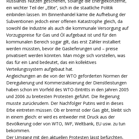
Russlands Nutzen geschehen, solange die Energiekonzerne,
ein wichter Teil der „Elite“, sich in die staatliche Politik
einbinden lassen. Im Binnenhandel käme die Aufhebung der
Subventionen jedoch einer offenen Katastrophe gleich, da
sowohl die Industrie als auch die kommunale Versorgung auf
Vorzugspreise für Gas und Öl aufgebaut ist und für den
kommunalen Bereich sogar gilt, das erst Zähler installiert
werden müssten, bevor die Gaslieferungen und – preise
privatisiert werden könnten. Man möge sich vorstellen, was
das für ein Land bedeutet, das ein kollektives
Verteilungssystem aufgebaut hat.
Angleichungen an die von der WTO geforderten Normen der
Deregulierung und Kommerzialisierung der Dienstleistungen
haben schon im Vorfeld des WTO-Eintritts in den Jahren 2005
und 2006 zu breitesten Protesten geführt. Die Regierung
musste zurückrudern. Der Nachfolger Putins wird in dieses
Erbe eintreten müssen. Ob er bremst oder Gas gibt, bleibt sich
in einem gleich: er wird es entweder mit Druck aus der
Bevölkerung oder von WTO, IWF, Weltbank, EU usw. zu tun
bekommen.
Der Umgang mit den aktuellen Protesten lässt befürchten,