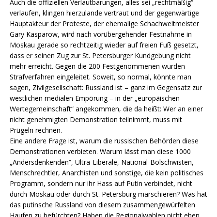
Auch die offiziellen Verlautbarungen, alles sei „rechtmäßig“
verlaufen, klingen hierzulande vertraut und der gegenwärtige
Hauptakteur der Proteste, der ehemalige Schachweltmeister
Gary Kasparow, wird nach vorübergehender Festnahme in
Moskau gerade so rechtzeitig wieder auf freien Fuß gesetzt,
dass er seinen Zug zur St. Petersburger Kundgebung nicht
mehr erreicht. Gegen die 200 Festgenommenen wurden
Strafverfahren eingeleitet. Soweit, so normal, könnte man
sagen, Zivilgesellschaft: Russland ist – ganz im Gegensatz zur
westlichen medialen Empörung – in der „europäischen
Wertegemeinschaft“ angekommen, die da heißt: Wer an einer
nicht genehmigten Demonstration teilnimmt, muss mit
Prügeln rechnen.
Eine andere Frage ist, warum die russischen Behörden diese
Demonstrationen verbieten. Warum lässt man diese 1000
„Andersdenkenden“, Ultra-Liberale, National-Bolschwisten,
Menschrechtler, Anarchisten und sonstige, die kein politisches
Programm, sondern nur ihr Hass auf Putin verbindet, nicht
durch Moskau oder durch St. Petersburg marschieren? Was hat
das putinsche Russland von diesem zusammengewürfelten
Haufen zu befürchten? Haben die Regionalwahlen nicht eben