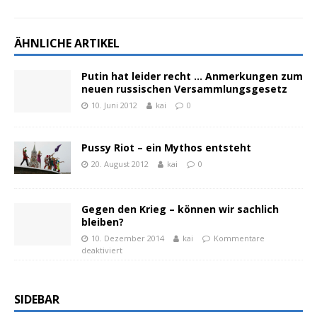
ÄHNLICHE ARTIKEL
Putin hat leider recht … Anmerkungen zum
neuen russischen Versammlungsgesetz
10. Juni 2012
kai
0
Pussy Riot – ein Mythos entsteht
20. August 2012
kai
0
Gegen den Krieg – können wir sachlich
bleiben?
10. Dezember 2014
kai
Kommentare
deaktiviert
SIDEBAR