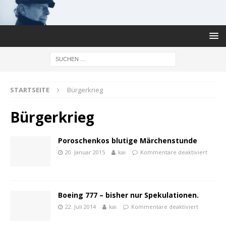
STARTSEITE
Bürgerkrieg
Bürgerkrieg
Poroschenkos blutige Märchenstunde
20. Januar 2015
kai
Kommentare deaktiviert
Boeing 777 – bisher nur Spekulationen.
22. Juli 2014
kai
Kommentare deaktiviert