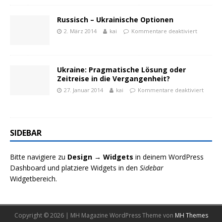
Russisch – Ukrainische Optionen
2. März 2014
kai
Kommentare deaktiviert
Ukraine: Pragmatische Lösung oder
Zeitreise in die Vergangenheit?
27. Januar 2014
kai
Kommentare deaktiviert
SIDEBAR
Bitte navigiere zu
Design → Widgets
in deinem WordPress
Dashboard und platziere Widgets in den
Sidebar
Widgetbereich.
Copyright © 2026 | MH Magazine WordPress Theme von
MH Themes