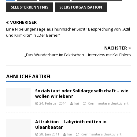
SELBSTERKENNTNIS
SELBSTORGANISATION
VORHERIGER
Eine Nibelungensage aus hunnischer Sicht? Besprechung von „Attil
und Krimkilte“ in „Der Berner“
NÄCHSTER
„Das Wunderbare im Faktischen – Interview mit Kai Ehlers
ÄHNLICHE ARTIKEL
Sozialstaat oder Solidargesellschaft – wie
wollen wir leben?
24. Februar 2014
kai
Kommentare deaktiviert
Attraktion – Labyrinth mitten in
Ulaanbaatar
28. Juni 2011
kai
Kommentare deaktiviert